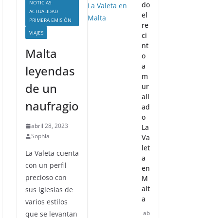
NOTICIAS
do
ACTUALIDAD
el
PRIMERA EMISIÓN
re
VIAJES
ci
nt
Malta
o
a
leyendas
m
de un
ur
all
naufragio
ad
o
abril 28, 2023
La
Sophia
Va
let
La Valeta cuenta
a
con un perfil
en
precioso con
M
alt
sus iglesias de
a
varios estilos
ab
que se levantan