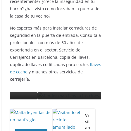
recientemente? ¿crece la inseguridad en tu
barrio? ¿has visto como forzaban la puerta de
la casa de tu vecino?
No esperes más para instalar cerraduras de
seguridad en la puerta de entrada. Consulta a
ENTRETENIMIENTO Y CURIOSIDADES
profesionales con más de 50 años de
ENTRETENIMI
LIBROS CINE Y TV
experiencia en el sector. Servicio de
LIBROS CINE Y
Cerrajeros en Barcelona, copia de llaves,
Slender Man llega al
duplicado llaves codificadas para coche,
llaves
La pelí
cine y te mostramos
de coche
y muchos otros servicios de
récord
todos los detalles
cerrajería.
su est
enero 3, 2018
Grecia Cortez
septiembre
Vi
sit
an