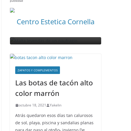
VIAJES
publicidad
NOTICIAS ACTUALIDAD PRIMERA EMISIÓN
VIAJES
Visitan
Malta leyendas de un
Centro Estetica Cornella
amural
naufragio
en Mal
abril 28, 2023
Sophia
abril 26, 20
ZAPATOS Y COMPLEMENTOS
Las botas de tacón alto
color marrón
octubre 18, 2021
Yakelin
Atrás quedaron esos días tan calurosos
de sol, playa, piscina y sandalias planas
para dar paso al otoño- invierno.De