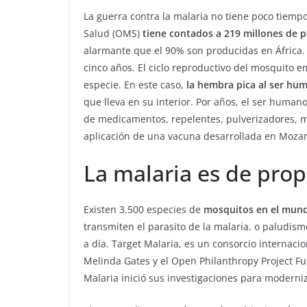
La guerra contra la malaria no tiene poco tiemp
Salud (OMS)
tiene contados a 219 millones de 
alarmante que el 90% son producidas en África
cinco años. El ciclo reproductivo del mosquito
ENTRETENIMIENTO Y 
especie. En este caso,
la hembra pica al ser hum
LIBROS CINE Y TV
que lleva en su interior. Por años, el ser human
NOTICIAS ACTUALIDAD
de medicamentos, repelentes, pulverizadores, mo
En 2019 ‘L
aplicación de una vacuna desarrollada en Moz
hambre’ y 
La malaria es de pro
tendrán u
temático
Existen 3.500 especies de
mosquitos en el mun
transmiten el parasito de la malaria. o paludis
agosto 17, 2017
a día. Target Malaria, es un consorcio internacio
Melinda Gates y el Open Philanthropy Project Fu
Malaria inició sus investigaciones para moderni