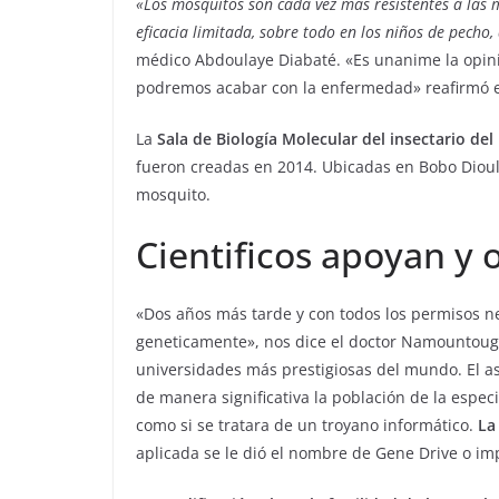
«Los mosquitos son cada vez más resistentes a las 
eficacia limitada, sobre todo en los niños de pecho
médico Abdoulaye Diabaté. «Es unanime la opini
podremos acabar con la enfermedad» reafirmó el 
La
Sala de Biología Molecular del insectario del 
fueron creadas en 2014. Ubicadas en Bobo Dioula
mosquito.
Cientificos apoyan y o
«Dos años más tarde y con todos los permisos n
geneticamente», nos dice el doctor Namountoug
universidades más prestigiosas del mundo. El a
de manera significativa la población de la espec
como si se tratara de un troyano informático.
La 
aplicada se le dió el nombre de Gene Drive o im