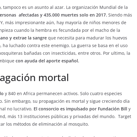
o, tampoco es un asunto al azar. La organización Mundial de la
personas afectadas y 435.000 muertes solo en 2017.
Siendo más
. Y, más impresionante aún, hay mayoría de niños menores de
 empieza cuando la hembra es fecundada por el macho de la
CURIOSIDADES
ano y extrae la sangre
que necesita para madurar los huevos
o, ha luchado contra este enemigo. La guerra se basa en el uso
 PRIMERA EMISIÓN
LIBROS CINE Y TV
squiteras bañadas con insecticidas, entre otros. Por ultimo, la
os juegos del
Libros verdaderas
ambique
con ayuda del aporte español.
‘Crepúsculo’
joyas diamantes en
pagación mortal
n parque
bruto
do
y 840 en Africa permanecen activos. Solo cuatro especies
febrero 11, 2020
Sophia
mo. Sin embargo, su propagación es mortal y sigue creciendo día
Grecia Cortez
nal no lucrativo.
El consorcio es impulsado por Fundación Bill
y
nd, más 13 instituciones públicas y privadas del mundo. Target
zar los métodos de eliminación al mosquito.