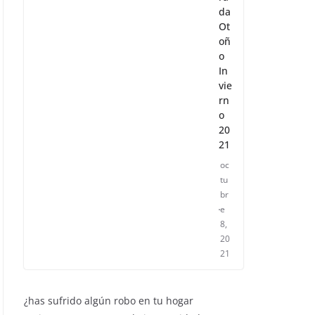
da
Ot
oñ
o
In
vie
rn
o
20
21
oc
tu
br
e
8,
20
21
¿has sufrido algún robo en tu hogar