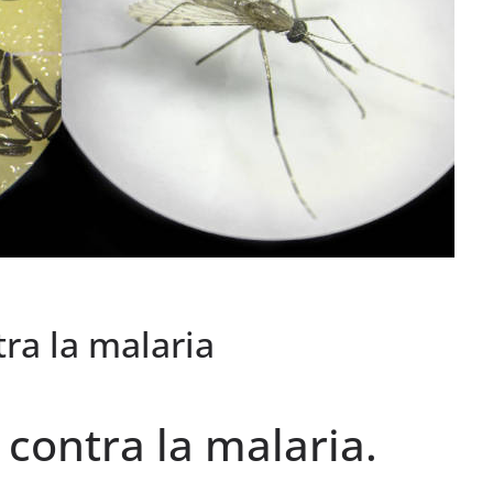
VIAJES
Ibiza las mejores
vacaciones de verano
enero 11, 2023
Sophia
ra la malaria
contra la malaria.