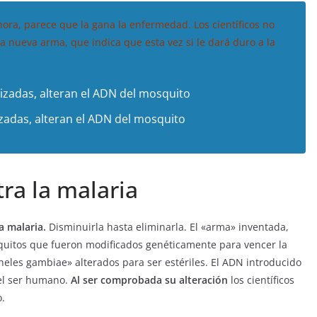
hora, parece que la gana la enfermedad. Los científicos no
nueva arma, que indica que esta vez si le dará duro a la
zadas, alteran el ADN del mosquito
ra la malaria
a malaria.
Disminuirla hasta eliminarla. El «arma» inventada,
squitos que fueron modificados genéticamente para vencer la
eles gambiae» alterados para ser estériles. El ADN introducido
 el ser humano.
Al ser comprobada su alteración
los científicos
o.