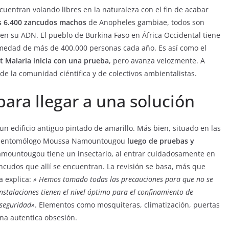
entran volando libres en la naturaleza con el fin de acabar
s 6.400 zancudos machos
de Anopheles gambiae, todos son
 en su ADN. El pueblo de Burkina Faso en África Occidental tiene
rmedad de más de 400.000 personas cada año. Es así como el
t Malaria inicia con una prueba
, pero avanza velozmente. A
 de la comunidad ciéntifica y de colectivos ambientalistas.
ara llegar a una solución
un edificio antiguo pintado de amarillo. Más bien, situado en las
 El entomólogo Moussa Namountougou
luego de pruebas y
mountougou tiene un insectario, al entrar cuidadosamente en
zancudos que allí se encuentran. La revisión se basa, más que
 explica:
» Hemos tomado todas las precauciones para que no se
nstalaciones tienen el nivel óptimo para el confinamiento de
oseguridad»
. Elementos como mosquiteras, climatización, puertas
na autentica obsesión.