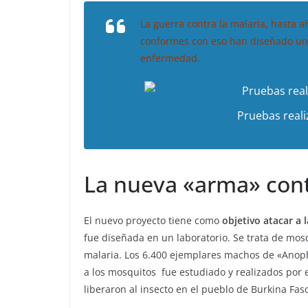
La guerra contra la malaria, hasta a
conformes con eso han diseñado una 
enfermedad.
Pruebas reali
La nueva «arma» cont
El nuevo proyecto tiene como
objetivo atacar a l
fue diseñada en un laboratorio. Se trata de mo
malaria. Los 6.400 ejemplares machos de «Anoph
a los mosquitos fue estudiado y realizados por
liberaron al insecto en el pueblo de Burkina Fas