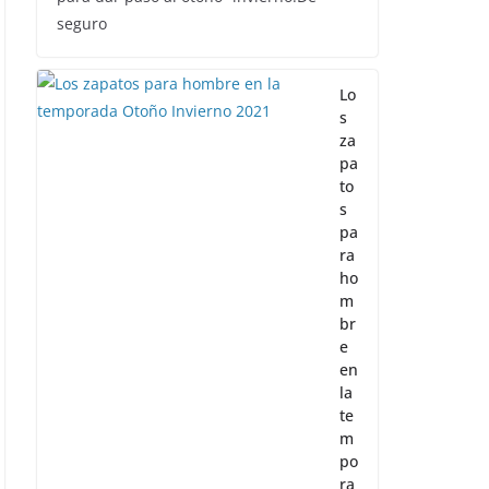
seguro
Lo
s
za
pa
to
s
pa
ra
ho
m
br
e
en
la
te
m
po
ra