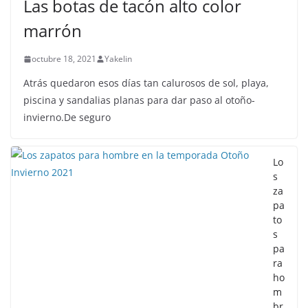
Las botas de tacón alto color
marrón
octubre 18, 2021
Yakelin
Atrás quedaron esos días tan calurosos de sol, playa,
piscina y sandalias planas para dar paso al otoño-
invierno.De seguro
Lo
s
za
pa
to
s
pa
ra
ho
m
br