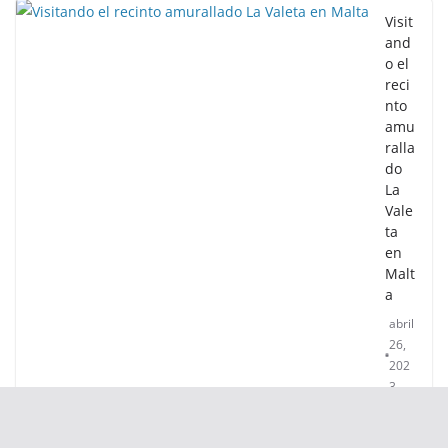
Visit
and
o el
reci
nto
amu
ralla
do
La
Vale
ta
en
Malt
a
abril
26,
202
3