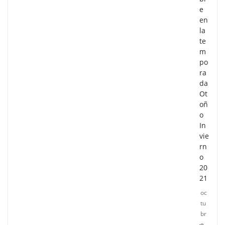
e
en
la
te
m
po
ra
da
Ot
oñ
o
In
vie
rn
o
20
21
oc
tu
br
e