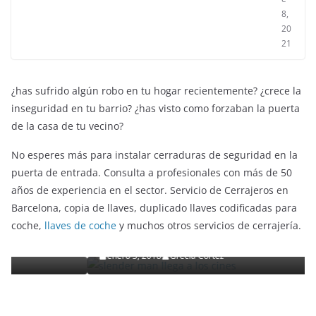
8,
20
21
¿has sufrido algún robo en tu hogar recientemente? ¿crece la
inseguridad en tu barrio? ¿has visto como forzaban la puerta
de la casa de tu vecino?
No esperes más para instalar cerraduras de seguridad en la
puerta de entrada. Consulta a profesionales con más de 50
años de experiencia en el sector. Servicio de Cerrajeros en
ENTRETENIMIENTO Y CURIOSIDADES
LIBROS CINE Y TV
Barcelona, copia de llaves, duplicado llaves codificadas para
Slender Man llega al cine y te mostramos todos los
coche,
llaves de coche
y muchos otros servicios de cerrajería.
detalles
enero 3, 2018
Grecia Cortez