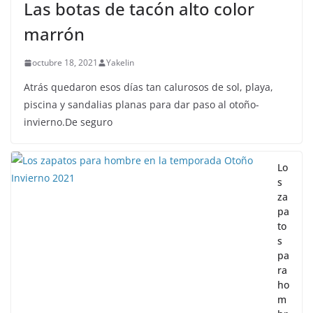
Las botas de tacón alto color
marrón
octubre 18, 2021
Yakelin
Atrás quedaron esos días tan calurosos de sol, playa,
piscina y sandalias planas para dar paso al otoño-
invierno.De seguro
Lo
s
za
pa
to
s
pa
ra
ho
m