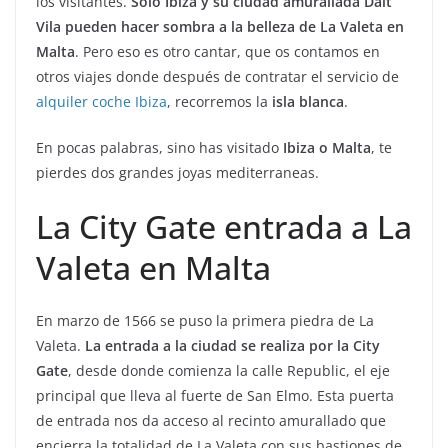
los visitantes.
Solo Ibiza y su ciudad amurallada Dalt
Vila pueden hacer sombra a la belleza de La Valeta en
Malta
. Pero eso es otro cantar, que os contamos en
otros viajes donde después de contratar el servicio de
alquiler coche Ibiza
, recorremos la
isla blanca
.
En pocas palabras, sino has visitado
Ibiza o Malta
, te
pierdes dos grandes joyas mediterraneas.
La City Gate entrada a La
Valeta en Malta
En marzo de 1566 se puso la primera piedra de La
Valeta.
La entrada a la ciudad se realiza por la City
Gate
, desde donde comienza la calle Republic, el eje
principal que lleva al fuerte de San Elmo. Esta puerta
de entrada nos da acceso al recinto amurallado que
encierra la totalidad de La Valeta con sus bastiones de