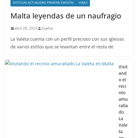
NOTICIAS ACTUALIDAD PRIMERA EMISIÓN
VIAJES
Malta leyendas de un naufragio
abril 28, 2023
Sophia
La Valeta cuenta con un perfil precioso con sus iglesias
de varios estilos que se levantan entre el resto de
Visit
and
o el
reci
nto
amu
ralla
do
La
Vale
ta
en