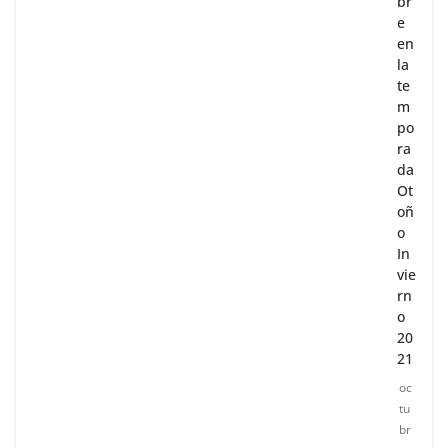
br
e
en
la
te
m
po
ra
da
Ot
oñ
o
In
vie
rn
o
20
21
oc
tu
br