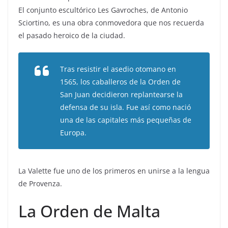
El conjunto escultórico Les Gavroches, de Antonio
Sciortino, es una obra conmovedora que nos recuerda
el pasado heroico de la ciudad.
Tras resistir el asedio otomano en
1565, los caballeros de la Orden de
San Juan decidieron replantearse la
defensa de su isla. Fue así como nació
una de las capitales más pequeñas de
Europa.
La Valette fue uno de los primeros en unirse a la lengua
de Provenza.
La Orden de Malta