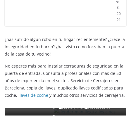
e
8,
20
21
¿has sufrido algún robo en tu hogar recientemente? ¿crece la
inseguridad en tu barrio? ¿has visto como forzaban la puerta
de la casa de tu vecino?
No esperes más para instalar cerraduras de seguridad en la
puerta de entrada. Consulta a profesionales con más de 50
años de experiencia en el sector. Servicio de Cerrajeros en
ENTRETENIMIENTO Y CURIOSIDADES
LIBROS CINE Y TV
Barcelona, copia de llaves, duplicado llaves codificadas para
Slender Man llega al cine y te mostramos todos lo
coche,
llaves de coche
y muchos otros servicios de cerrajería.
detalles
enero 3, 2018
Grecia Cortez