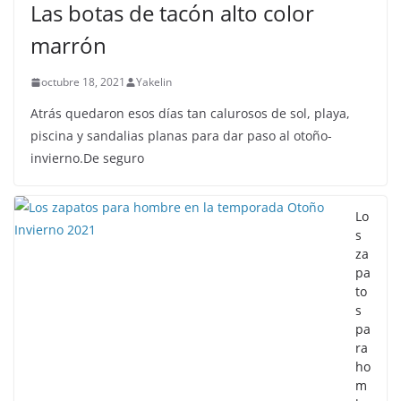
Las botas de tacón alto color
marrón
octubre 18, 2021
Yakelin
Atrás quedaron esos días tan calurosos de sol, playa,
piscina y sandalias planas para dar paso al otoño-
invierno.De seguro
Lo
s
za
pa
to
s
pa
ra
ho
m