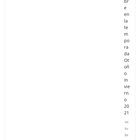
br
e
en
la
te
m
po
ra
da
Ot
oñ
o
In
vie
rn
o
20
21
oc
tu
br