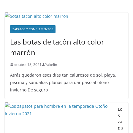
ZAPATOS Y COMPLEMENTOS
Las botas de tacón alto color
marrón
octubre 18, 2021
Yakelin
Atrás quedaron esos días tan calurosos de sol, playa,
piscina y sandalias planas para dar paso al otoño-
invierno.De seguro
Lo
s
za
pa