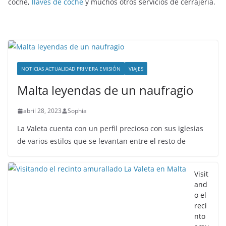
coche,
llaves de coche
y muchos otros servicios de cerrajería.
NOTICIAS ACTUALIDAD PRIMERA EMISIÓN
VIAJES
Malta leyendas de un naufragio
abril 28, 2023
Sophia
La Valeta cuenta con un perfil precioso con sus iglesias
de varios estilos que se levantan entre el resto de
Visit
and
o el
reci
nto