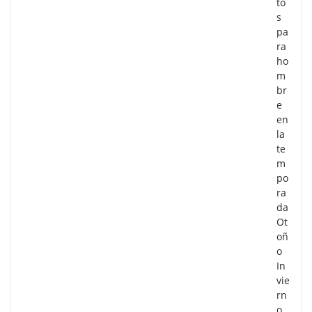
to
s
pa
ra
ho
m
br
e
en
la
te
m
po
ra
da
Ot
oñ
o
In
vie
rn
o