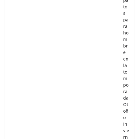
pa
to
s
pa
ra
ho
m
br
e
en
la
te
m
po
ra
da
Ot
oñ
o
In
vie
rn