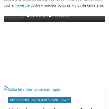
Slender Man llega al cine y te mostramos todos los
coche,
llaves de coche
y muchos otros servicios de cerrajería.
detalles
enero 3, 2018
Grecia Cortez
NOTICIAS ACTUALIDAD PRIMERA EMISIÓN
VIAJES