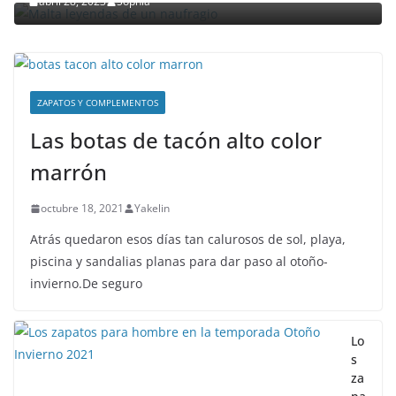
abril 28, 2023
Sophia
ZAPATOS Y COMPLEMENTOS
Las botas de tacón alto color
marrón
octubre 18, 2021
Yakelin
Atrás quedaron esos días tan calurosos de sol, playa,
piscina y sandalias planas para dar paso al otoño-
invierno.De seguro
Lo
s
za