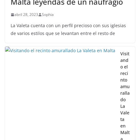
Malta leyendas de un naufragio
abril 28, 2023
Sophia
La Valeta cuenta con un perfil precioso con sus iglesias
de varios estilos que se levantan entre el resto de
Visit
and
o el
reci
nto
amu
ralla
do
La
Vale
ta
en
Malt
a