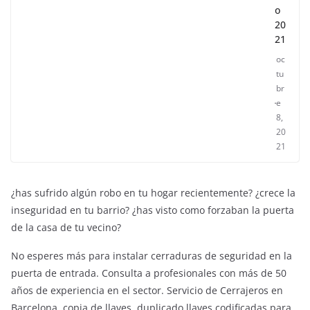
o
20
21
oc
tu
br
e
8,
20
21
¿has sufrido algún robo en tu hogar recientemente? ¿crece la
inseguridad en tu barrio? ¿has visto como forzaban la puerta
de la casa de tu vecino?
No esperes más para instalar cerraduras de seguridad en la
puerta de entrada. Consulta a profesionales con más de 50
años de experiencia en el sector. Servicio de Cerrajeros en
ENTRETENIMIENTO Y CURIOSIDADES
LIBROS CINE Y TV
Barcelona, copia de llaves, duplicado llaves codificadas para