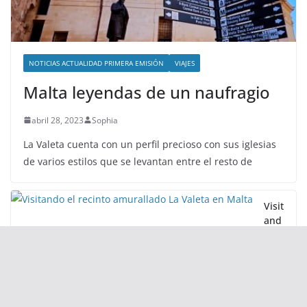
NOTICIAS ACTUALIDAD PRIMERA EMISIÓN
VIAJES
Malta leyendas de un naufragio
abril 28, 2023
Sophia
La Valeta cuenta con un perfil precioso con sus iglesias
de varios estilos que se levantan entre el resto de
Visit
and
o el
reci
nto
amu
ralla
do