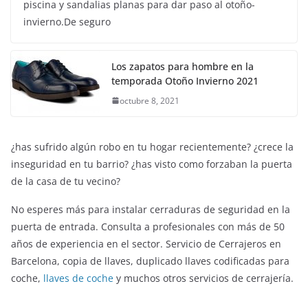
piscina y sandalias planas para dar paso al otoño-
invierno.De seguro
Los zapatos para hombre en la
temporada Otoño Invierno 2021
octubre 8, 2021
¿has sufrido algún robo en tu hogar recientemente? ¿crece la
inseguridad en tu barrio? ¿has visto como forzaban la puerta
de la casa de tu vecino?
No esperes más para instalar cerraduras de seguridad en la
puerta de entrada. Consulta a profesionales con más de 50
años de experiencia en el sector. Servicio de Cerrajeros en
ENTRETENIMIENTO Y CURIOSIDADES
LIBROS CINE Y TV
Barcelona, copia de llaves, duplicado llaves codificadas para
Slender Man llega al cine y te mostramos todos los
coche,
llaves de coche
y muchos otros servicios de cerrajería.
detalles
enero 3, 2018
Grecia Cortez