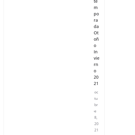
te
m
po
ra
da
Ot
oñ
o
In
vie
rn
o
20
21
oc
tu
br
e
8,
20
21