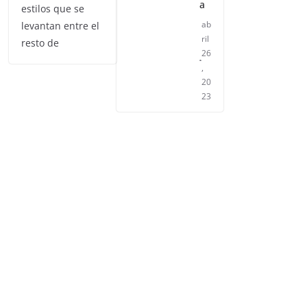
a
estilos que se
ab
levantan entre el
ril
resto de
26
,
20
23