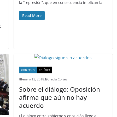
la “represión”, que en consecuencia implican la
diamantes en bruto
Read More
febrero 11, 2020
Sophia
o
GOBIERNO
POLÍTICA
enero 13, 2018
Grecia Cortez
Sobre el diálogo: Oposición
afirma que aún no hay
acuerdo
El diálogo entre gobierno y oposición llego al