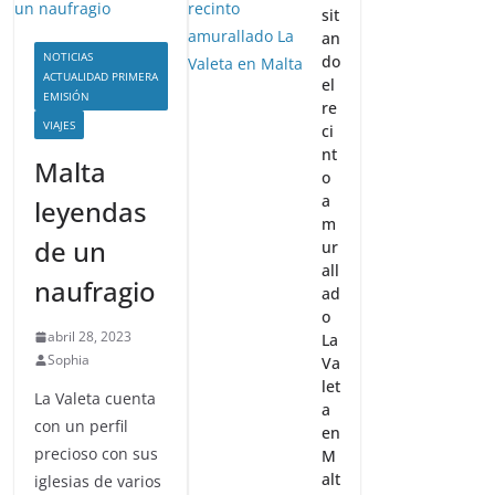
sit
an
NOTICIAS
do
ACTUALIDAD PRIMERA
el
EMISIÓN
re
VIAJES
ci
nt
Malta
o
a
leyendas
m
de un
ur
all
naufragio
ad
o
abril 28, 2023
La
Sophia
Va
let
La Valeta cuenta
a
con un perfil
en
precioso con sus
M
alt
iglesias de varios