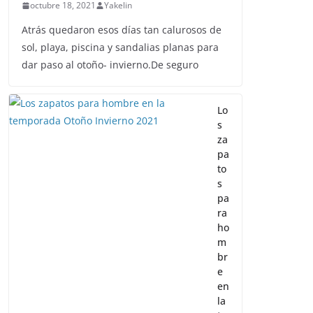
octubre 18, 2021
Yakelin
Atrás quedaron esos días tan calurosos de
sol, playa, piscina y sandalias planas para
dar paso al otoño- invierno.De seguro
Lo
s
za
pa
to
s
pa
ra
ho
m
br
e
en
la