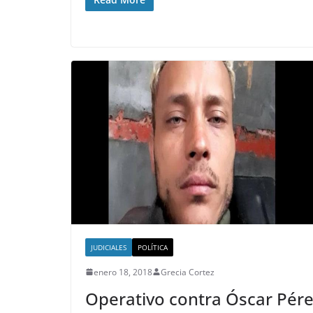
ENTRETENIMIENTO Y CURIOSIDADE
LIBROS CINE Y TV
NOTICIAS ACTUALIDAD PRIMERA EM
En 2019 ‘Los ju
hambre’ y ‘Crep
tendrán un par
temático
JUDICIALES
POLÍTICA
agosto 17, 2017
Grecia Cort
enero 18, 2018
Grecia Cortez
Operativo contra Óscar Pére