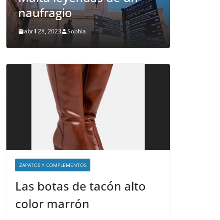
naufragio
Malta
abril 28, 2023
Sophia
abril 26, 20
ZAPATOS Y COMPLEMENTOS
Las botas de tacón alto
color marrón