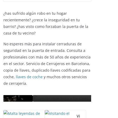
¿has sufrido algún robo en tu hogar
recientemente? ¿crece la inseguridad en tu
barrio? ¿has visto como forzaban la puerta de la
casa de tu vecino?
No esperes más para instalar cerraduras de
ENTRETENIMIENTO Y CURIOSIDADES
seguridad en la puerta de entrada. Consulta a
ENTRETENIMI
LIBROS CINE Y TV
profesionales con más de 50 años de experiencia
LIBROS CINE Y
en el sector. Servicio de Cerrajeros en Barcelona,
Slender Man llega al cine
copia de llaves, duplicado llaves codificadas para
La pelí
y te mostramos todos
coche,
llaves de coche
y muchos otros servicios
récord
los detalles
de cerrajería.
estren
enero 3, 2018
Grecia Cortez
septiembre
Vi