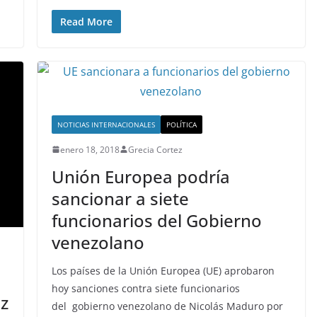
Read More
S
NOTICIAS INTERNACIONALES
POLÍTICA
ISIÓN
enero 18, 2018
Grecia Cortez
egos del
Unión Europea podría
úsculo’
sancionar a siete
que
funcionarios del Gobierno
venezolano
ez
Los países de la Unión Europea (UE) aprobaron
LIBROS CINE Y TV
hoy sanciones contra siete funcionarios
z
del gobierno venezolano de Nicolás Maduro por
Libros verdaderas joyas