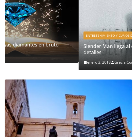
ENTRETENIMIENTO Y CURIOSIDADES
LIBROS CINE Y TV
Slender Man llega al cine y te mostramos todos lo
detalles
enero 3, 2018
Grecia Cortez