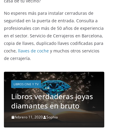
Invierno 2021
octubre 8, 2021
¿has sufrido algún robo en tu hogar
recientemente? ¿crece la inseguridad en tu
barrio? ¿has visto como forzaban la puerta de la
casa de tu vecino?
No esperes más para instalar cerraduras de
seguridad en la puerta de entrada. Consulta a
profesionales con más de 50 años de experiencia
en el sector. Servicio de Cerrajeros en Barcelona,
copia de llaves, duplicado llaves codificadas para
coche,
llaves de coche
y muchos otros servicios
de cerrajería.
ENTRETENIMIENTO Y CURIOSIDADES