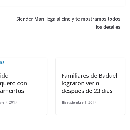
Slender Man llega al cine y te mostramos todos
los detalles
ido
Familiares de Baduel
quero con
lograron verlo
camentos
después de 23 días
re 7, 2017
septiembre 1, 2017
NTRETENIMIENTO Y CURIOSIDADES
BROS CINE Y TV
OTICIAS ACTUALIDAD PRIMERA EMISIÓN
n 2019 ‘Los juegos del