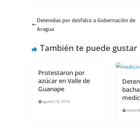
Detenidas por desfalco a Gobernación de
Aragua
También te puede gustar
Protestaron por
azúcar en Valle de
Deten
Guanape
bacha
medi
agosto 19, 2016
noviemb
E
LI
N
E