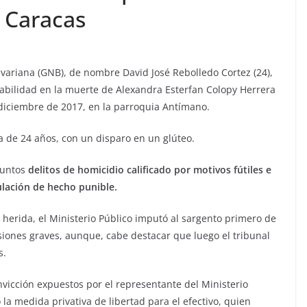
 Caracas
variana (GNB), de nombre David José Rebolledo Cortez (24),
abilidad en la muerte de Alexandra Esterfan Colopy Herrera
 diciembre de 2017, en la parroquia Antímano.
 de 24 años, con un disparo en un glúteo.
VIAJES
suntos
delitos de homicidio calificado por motivos fútiles e
Ibiza las mejores
ulación de hecho punible.
vacaciones de verano
 herida, el Ministerio Público imputó al sargento primero de
enero 11, 2023
Sophia
esiones graves, aunque, cabe destacar que luego el tribunal
s.
nvicción expuestos por el representante del Ministerio
 la medida privativa de libertad para el efectivo, quien