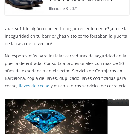
temporada Otoño Invierno 2021
octubre 8, 2021
¿has sufrido algún robo en tu hogar recientemente? ¿crece la
inseguridad en tu barrio? ¿has visto como forzaban la puerta
de la casa de tu vecino?
No esperes más para instalar cerraduras de seguridad en la
puerta de entrada. Consulta a profesionales con más de 50
años de experiencia en el sector. Servicio de Cerrajeros en
ENTRETENIMIENTO Y CURIOSIDADES
LIBROS CINE Y TV
Barcelona, copia de llaves, duplicado llaves codificadas para
Slender Man llega al cine y te mostramos t
coche,
llaves de coche
y muchos otros servicios de cerrajería.
detalles
enero 3, 2018
Grecia Cortez