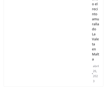
and
o el
reci
nto
amu
ralla
do
La
Vale
ta
en
Malt
a
abril
26,
202
3