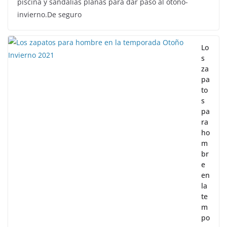
piscina y sandalias planas para dar paso al otoño-
invierno.De seguro
Lo
s
za
pa
to
s
pa
ra
ho
m
br
e
en
la
te
m
po