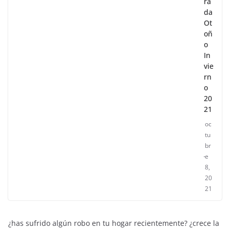
ra
da
Ot
oñ
o
In
vie
rn
o
20
21
oc
tu
br
e
8,
20
21
¿has sufrido algún robo en tu hogar recientemente? ¿crece la