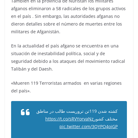
También en la provincia de Nuristán los militares
afganos eliminaron a 58 radicales de los grupos activos
en el país . Sin embargo, las autoridades afganas no
dieron detalles sobre el número de muertes entre los
militares de Afganistán.
En la actualidad el país afgano se encuentra en una
situación de inestabilidad política, social y de
seguridad debido a los ataques del movimiento radical
Talibán y del Daesh.
«Mueren 119 Terroristas armados en varias regiones
del país».
کشته شدن 119تن تروریست طالب در مناطق
https://t.co/sRVYorvaNz
مختلف کشور
pic.twitter.com/3QYPO4oiGP