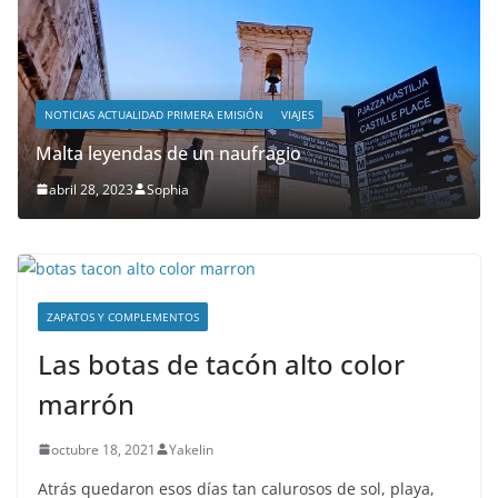
NOTICIAS ACTUALIDAD PRIMERA EMISIÓN
VIAJES
Malta leyendas de un naufragio
abril 28, 2023
Sophia
ZAPATOS Y COMPLEMENTOS
Las botas de tacón alto color
marrón
octubre 18, 2021
Yakelin
Atrás quedaron esos días tan calurosos de sol, playa,