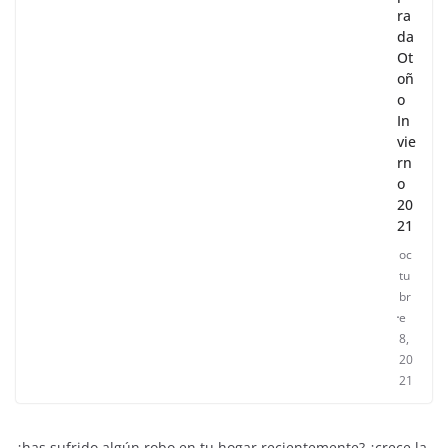
ra
da
Ot
oñ
o
In
vie
rn
o
20
21
oc
tu
br
e
8,
20
21
¿has sufrido algún robo en tu hogar recientemente? ¿crece la