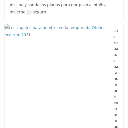
piscina y sandalias planas para dar paso al otoño-
invierno.De seguro
Lo
s
za
pa
to
s
pa
ra
ho
m
br
e
en
la
te
m
po