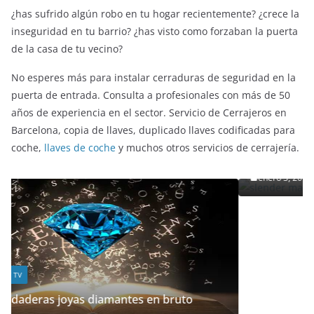
temporada Otoño Invierno 2021
octubre 8, 2021
¿has sufrido algún robo en tu hogar recientemente? ¿crece la
inseguridad en tu barrio? ¿has visto como forzaban la puerta
de la casa de tu vecino?
No esperes más para instalar cerraduras de seguridad en la
puerta de entrada. Consulta a profesionales con más de 50
años de experiencia en el sector. Servicio de Cerrajeros en
ENTRETENIMIENTO Y CURIOSIDADES
LIBROS CINE Y TV
Barcelona, copia de llaves, duplicado llaves codificadas para
Slender Man llega al cine y te mostramos todos
coche,
llaves de coche
y muchos otros servicios de cerrajería.
detalles
enero 3, 2018
Grecia Cortez