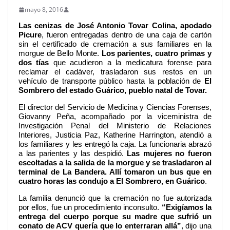
mayo 8, 2016
Las cenizas de José Antonio Tovar Colina, apodado
Picure
, fueron entregadas dentro de una caja de cartón
sin el certificado de cremación a sus familiares en la
morgue de Bello Monte.
Los parientes, cuatro primas y
dos tías
que acudieron a la medicatura forense para
reclamar el cadáver, trasladaron sus restos en un
vehículo de transporte público hasta la población de
El
Sombrero del estado Guárico, pueblo natal de Tovar.
El director del Servicio de Medicina y Ciencias Forenses,
Giovanny Peña, acompañado por la viceministra de
Investigación Penal del Ministerio de Relaciones
Interiores, Justicia Paz, Katherine Harrington, atendió a
los familiares y les entregó la caja. La funcionaria abrazó
a las parientes y las despidió.
Las mujeres no fueron
escoltadas a la salida de la morgue y se trasladaron al
terminal de La Bandera. Allí tomaron un bus que en
cuatro horas las condujo a El Sombrero, en Guárico
.
La familia denunció que la cremación no fue autorizada
por ellos, fue un procedimiento inconsulto.
“Exigíamos la
entrega del cuerpo porque su madre que sufrió un
conato de ACV quería que lo enterraran allá”
, dijo una