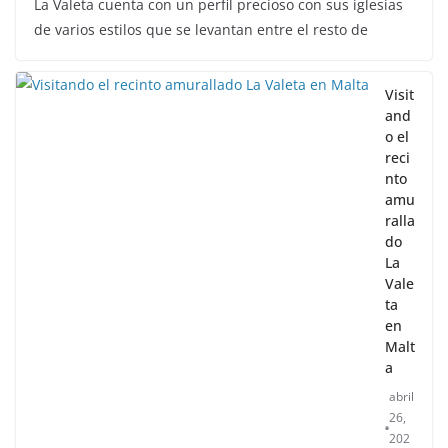
Malta leyendas de un naufragio
abril 28, 2023
Sophia
La Valeta cuenta con un perfil precioso con sus iglesias
de varios estilos que se levantan entre el resto de
Visit
and
o el
reci
nto
amu
ralla
do
La
Vale
ta
en
Malt