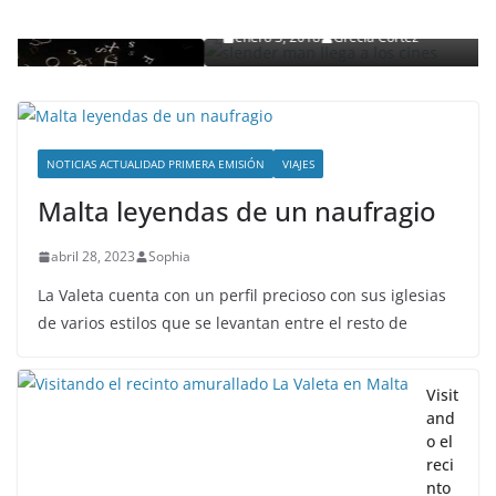
detalles
enero 3, 2018
Grecia Cortez
NOTICIAS ACTUALIDAD PRIMERA EMISIÓN
VIAJES
Malta leyendas de un naufragio
abril 28, 2023
Sophia
La Valeta cuenta con un perfil precioso con sus iglesias
de varios estilos que se levantan entre el resto de
Visit
and
o el
reci
nto