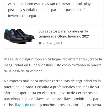
Atrás quedaron esos días tan calurosos de sol, playa,
piscina y sandalias planas para dar paso al otoño-
invierno.De seguro
Los zapatos para hombre en la
temporada Otoño Invierno 2021
octubre 8, 2021
¿has sufrido algún robo en tu hogar recientemente? ¿crece la
inseguridad en tu barrio? ¿has visto como forzaban la puerta
de la casa de tu vecino?
No esperes más para instalar cerraduras de seguridad en la
puerta de entrada. Consulta a profesionales con más de 50
años de experiencia en el sector. Servicio de Cerrajeros en
ENTRETENIMIENTO Y CURIOSIDADES
LIBROS CINE Y TV
Barcelona, copia de llaves, duplicado llaves codificadas para
Slender Man llega al cine y te mostramos todos lo
coche,
llaves de coche
y muchos otros servicios de cerrajería.