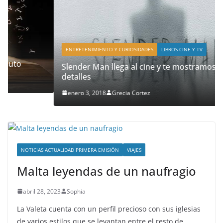
ENTRETENIMIENTO Y CURIOSIDADES
LIBROS CINE Y TV
Slender Man llega al cine y te mostramos todos los
detalles
enero 3, 2018
Grecia Cortez
NOTICIAS ACTUALIDAD PRIMERA EMISIÓN
VIAJES
Malta leyendas de un naufragio
abril 28, 2023
Sophia
La Valeta cuenta con un perfil precioso con sus iglesias
de varios estilos que se levantan entre el resto de