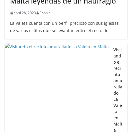
Malta leyendas de un naufragio
abril 28, 2023
Sophia
La Valeta cuenta con un perfil precioso con sus iglesias
de varios estilos que se levantan entre el resto de
Visit
and
o el
reci
nto
amu
ralla
do
La
Vale
ta
en
Malt
a