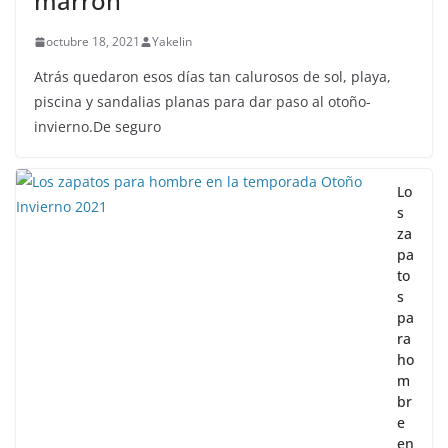
marrón
octubre 18, 2021
Yakelin
Atrás quedaron esos días tan calurosos de sol, playa,
piscina y sandalias planas para dar paso al otoño-
invierno.De seguro
Lo
s
za
pa
to
s
pa
ra
ho
m
br
e
en