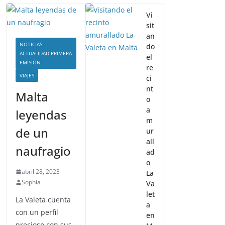
diamantes en bruto
los detalle
febrero 11, 2020
Sophia
enero 3, 2018
Gre
Vi
sit
an
NOTICIAS
do
ACTUALIDAD PRIMERA
el
EMISIÓN
re
VIAJES
ci
nt
Malta
o
a
leyendas
m
de un
ur
all
naufragio
ad
o