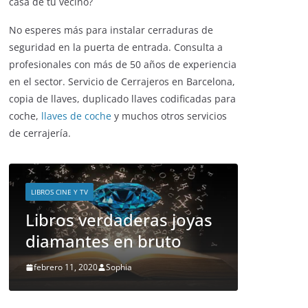
¿has sufrido algún robo en tu hogar
recientemente? ¿crece la inseguridad en tu
barrio? ¿has visto como forzaban la puerta de la
casa de tu vecino?
No esperes más para instalar cerraduras de
seguridad en la puerta de entrada. Consulta a
profesionales con más de 50 años de experiencia
en el sector. Servicio de Cerrajeros en Barcelona,
copia de llaves, duplicado llaves codificadas para
coche,
llaves de coche
y muchos otros servicios
de cerrajería.
ENTRETENIMIENTO Y C
LIBROS CINE Y TV
LIBROS CINE Y TV
Slender Ma
Libros verdaderas joyas
y te most