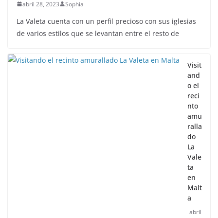
NOTICIAS ACTUALIDAD PRIMERA EMISIÓN
VIAJES
Malta leyendas de un naufragio
abril 28, 2023
Sophia
La Valeta cuenta con un perfil precioso con sus iglesias
de varios estilos que se levantan entre el resto de
Visit
and
o el
reci
nto
amu
ralla
do
La
Vale
ta