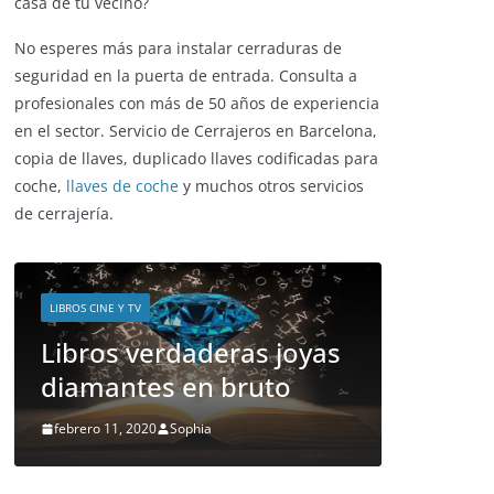
Invierno 2021
octubre 8, 2021
¿has sufrido algún robo en tu hogar
recientemente? ¿crece la inseguridad en tu
barrio? ¿has visto como forzaban la puerta de la
casa de tu vecino?
No esperes más para instalar cerraduras de
ENTRETENIMIENTO Y CURIOSIDADES
seguridad en la puerta de entrada. Consulta a
LIBROS CINE Y TV
profesionales con más de 50 años de experiencia
en el sector. Servicio de Cerrajeros en Barcelona,
Slender Man llega al cine
copia de llaves, duplicado llaves codificadas para
y te mostramos todos
coche,
llaves de coche
y muchos otros servicios
los detalles
de cerrajería.
enero 3, 2018
Grecia Cortez