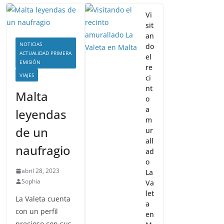
ras joyas
Vi
sit
bruto
an
NOTICIAS
do
ACTUALIDAD PRIMERA
el
EMISIÓN
re
VIAJES
ci
nt
Malta
o
a
leyendas
m
de un
ur
all
naufragio
ad
o
abril 28, 2023
La
Sophia
Va
let
La Valeta cuenta
a
con un perfil