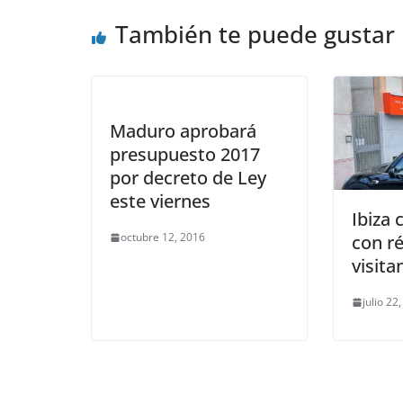
También te puede gustar
Maduro aprobará
presupuesto 2017
por decreto de Ley
ENTRETEN
este viernes
Ibiza 
LIBROS CI
octubre 12, 2016
con r
NOTICIAS
visita
En 20
hambr
julio 22
tend
temá
agosto 