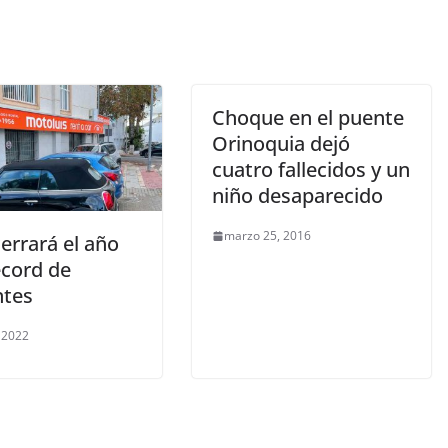
Choque en el puente
Orinoquia dejó
cuatro fallecidos y un
niño desaparecido
IMIENTO Y CURIOSIDADES
marzo 25, 2016
cerrará el año
NE Y TV
écord de
 ACTUALIDAD PRIMERA EMISIÓN
ntes
19 ‘Los juegos del
e’ y ‘Crepúsculo’
, 2022
rán un parque
tico
17, 2017
Grecia Cortez