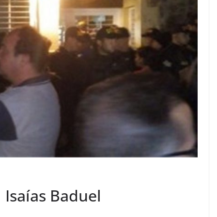
VIAJES
Ibiza las mejores
vacaciones de verano
enero 11, 2023
Sophia
 Isaías Baduel