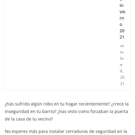
In
vie
rn
o
20
21
oc
tu
br
e
8,
20
21
¿has sufrido algún robo en tu hogar recientemente? ¿crece la
inseguridad en tu barrio? ¿has visto como forzaban la puerta
de la casa de tu vecino?
No esperes más para instalar cerraduras de seguridad en la