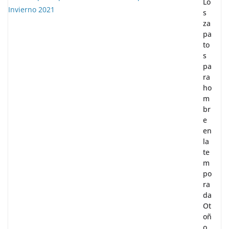
Lo
s
za
pa
to
s
pa
ra
ho
m
br
e
en
la
te
m
po
ra
da
Ot
oñ
o