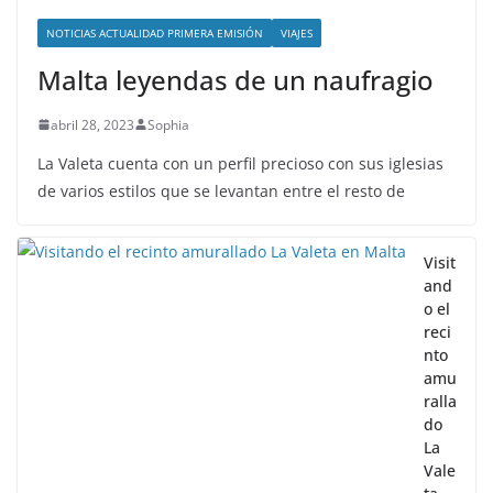
NOTICIAS ACTUALIDAD PRIMERA EMISIÓN
VIAJES
Malta leyendas de un naufragio
abril 28, 2023
Sophia
La Valeta cuenta con un perfil precioso con sus iglesias
de varios estilos que se levantan entre el resto de
Visit
and
o el
reci
nto
amu
ralla
do
La
Vale