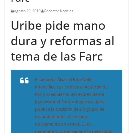
agosto 29, 2019
Redactor Noticias
Uribe pide mano
dura y reformas al
tema de las Farc
El senador Álvaro Uribe Vélez
intensifica sus críticas al Acuerdo de
Paz y al Gobierno del expresidente
Juan Manuel Santos luego de darse
pública la decisión de un grupo de
excombatientes de alzarse
nuevamente en armas. El ex
mandatario Uribe expone la necesidad