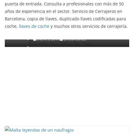
puerta de entrada. Consulta a profesionales con más de 50
años de experiencia en el sector. Servicio de Cerrajeros en
ENTRETENIMIENTO Y CURIOSIDADES
LIBROS CINE Y TV
Barcelona, copia de llaves, duplicado llaves codificadas para
Slender Man llega al cine y te mostramos todos los
coche,
llaves de coche
y muchos otros servicios de cerrajería.
detalles
enero 3, 2018
Grecia Cortez