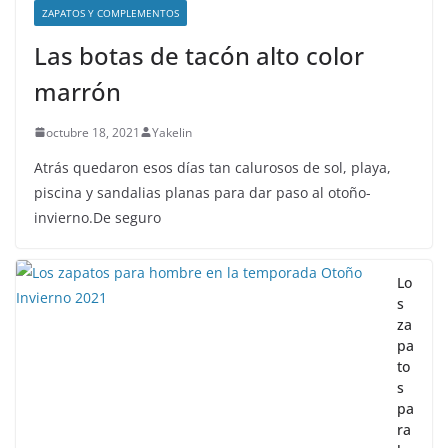
ZAPATOS Y COMPLEMENTOS
Las botas de tacón alto color
marrón
octubre 18, 2021
Yakelin
Atrás quedaron esos días tan calurosos de sol, playa,
piscina y sandalias planas para dar paso al otoño-
invierno.De seguro
Lo
s
za
pa
to
s
pa
ra