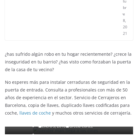
tu
br
e
8,
20
21
¿has sufrido algún robo en tu hogar recientemente? ¿crece la
inseguridad en tu barrio? ¿has visto como forzaban la puerta
de la casa de tu vecino?
No esperes más para instalar cerraduras de seguridad en la
puerta de entrada. Consulta a profesionales con más de 50
años de experiencia en el sector. Servicio de Cerrajeros en
ENTRETENIMIENTO Y CURIOSIDADES
LIBROS CINE Y TV
Barcelona, copia de llaves, duplicado llaves codificadas para
Slender Man llega al cine y te mostramos todos los
coche,
llaves de coche
y muchos otros servicios de cerrajería.
detalles
enero 3, 2018
Grecia Cortez