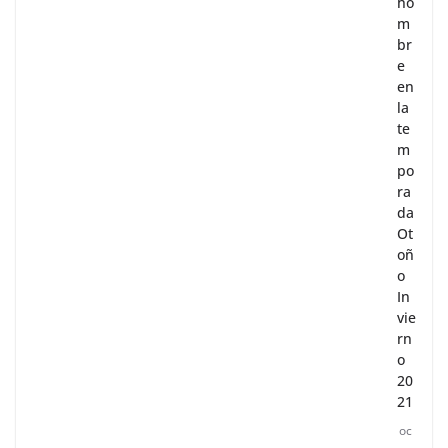
ho
m
br
e
en
la
te
m
po
ra
da
Ot
oñ
o
In
vie
rn
o
20
21
oc