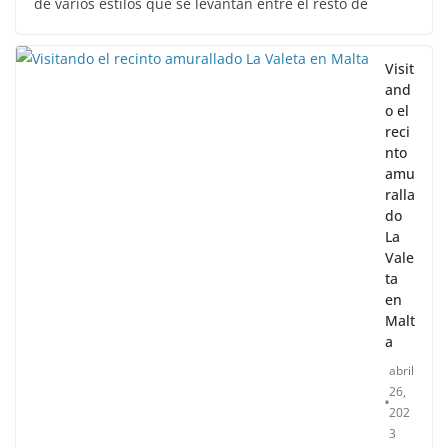
de varios estilos que se levantan entre el resto de
Visit
and
o el
reci
nto
amu
ralla
do
La
Vale
ta
en
Malt
a
abril
26,
202
3