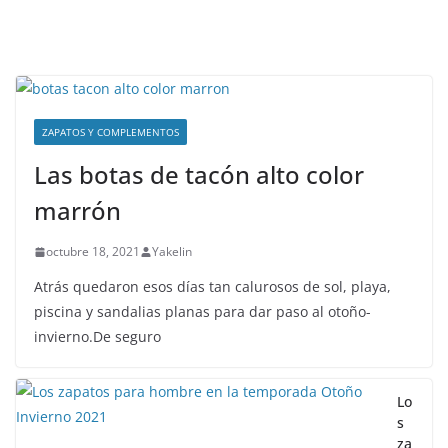
ZAPATOS Y COMPLEMENTOS
Las botas de tacón alto color
marrón
octubre 18, 2021
Yakelin
Atrás quedaron esos días tan calurosos de sol, playa,
piscina y sandalias planas para dar paso al otoño-
invierno.De seguro
Lo
s
za