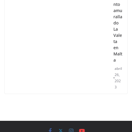
nto
amu
ralla
do
La
Vale
ta
en
Malt
a
abril
26,
202
3