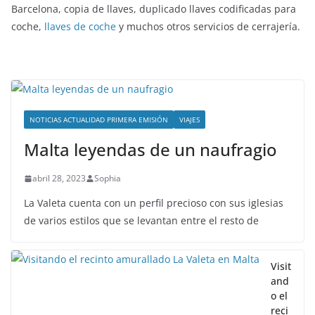
Barcelona, copia de llaves, duplicado llaves codificadas para
coche,
llaves de coche
y muchos otros servicios de cerrajería.
NOTICIAS ACTUALIDAD PRIMERA EMISIÓN
VIAJES
Malta leyendas de un naufragio
abril 28, 2023
Sophia
La Valeta cuenta con un perfil precioso con sus iglesias
de varios estilos que se levantan entre el resto de
Visit
and
o el
reci