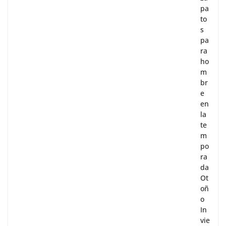
pa
to
s
pa
ra
ho
m
br
e
en
la
te
m
po
ra
da
Ot
oñ
o
In
vie