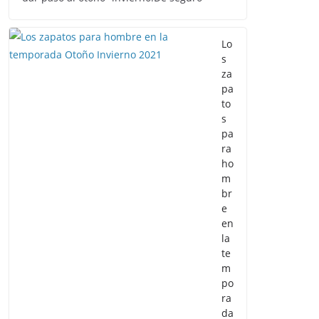
Lo
s
za
pa
to
s
pa
ra
ho
m
br
e
en
la
te
m
po
ra
da