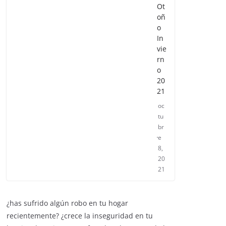
Ot
oñ
o
In
vie
rn
o
20
21
oc
tu
br
e
8,
20
21
¿has sufrido algún robo en tu hogar
recientemente? ¿crece la inseguridad en tu