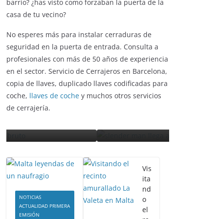
barrio? ¿has visto como forzaban la puerta de la
casa de tu vecino?
No esperes más para instalar cerraduras de
ENTRETENIMIENTO Y CURIOSIDADES
seguridad en la puerta de entrada. Consulta a
ENTRETENIM
LIBROS CINE Y TV
profesionales con más de 50 años de experiencia
LIBROS CINE
en el sector. Servicio de Cerrajeros en Barcelona,
Slender Man llega al cine
copia de llaves, duplicado llaves codificadas para
La pelí
y te mostramos todos los
coche,
llaves de coche
y muchos otros servicios
récord
detalles
de cerrajería.
estre
enero 3, 2018
Grecia Cortez
septiembr
Vis
ita
nd
NOTICIAS
o
ACTUALIDAD PRIMERA
el
EMISIÓN