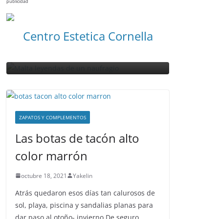
VIAJES
publicidad
NOTICIAS ACTUALIDAD PRIMERA EMISIÓN
VIAJES
Visitan
Malta leyendas de un
Centro Estetica Cornella
amural
naufragio
Malta
abril 28, 2023
Sophia
abril 26, 20
ZAPATOS Y COMPLEMENTOS
Las botas de tacón alto
color marrón
octubre 18, 2021
Yakelin
Atrás quedaron esos días tan calurosos de
sol, playa, piscina y sandalias planas para
dar paso al otoño- invierno.De seguro