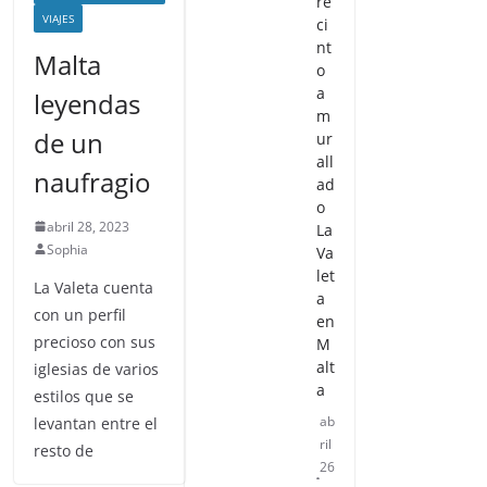
re
VIAJES
ci
nt
Malta
o
a
leyendas
m
de un
ur
all
naufragio
ad
o
abril 28, 2023
La
Sophia
Va
let
La Valeta cuenta
a
con un perfil
en
precioso con sus
M
alt
iglesias de varios
a
estilos que se
ab
levantan entre el
ril
resto de
26