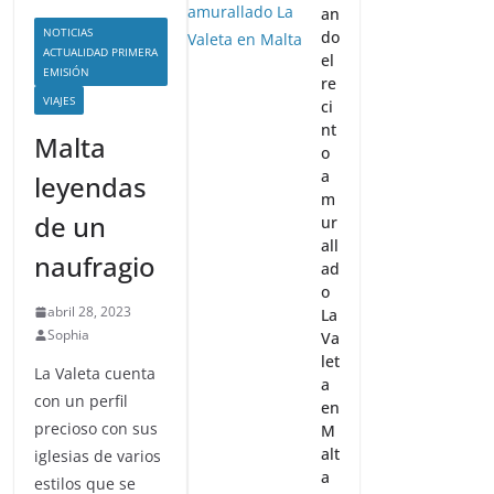
an
NOTICIAS
do
ACTUALIDAD PRIMERA
el
EMISIÓN
re
VIAJES
ci
nt
Malta
o
a
leyendas
m
de un
ur
all
naufragio
ad
o
abril 28, 2023
La
Sophia
Va
let
La Valeta cuenta
a
con un perfil
en
precioso con sus
M
alt
iglesias de varios
a
estilos que se