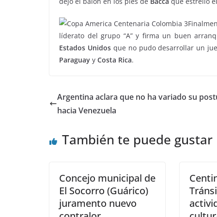
dejó el balón en los pies de
Bacca
que estrelló el
Finalmen
líderato del grupo “A” y firma un buen arran
Estados
Unidos
que no pudo desarrollar un jue
Paraguay
y
Costa Rica
.
Argentina aclara que no ha variado su post
hacia Venezuela
También te puede gustar
Concejo municipal de
Centi
El Socorro (Guárico)
Tráns
juramento nuevo
activ
contralor
cultur