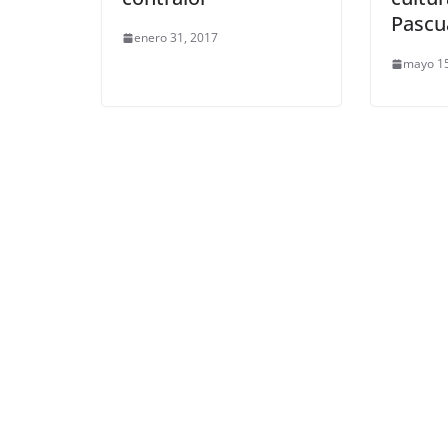
Pascu
enero 31, 2017
mayo 15
ENTRETENIMIENTO Y CURIOSIDADE
LIBROS CINE Y TV
NOTICIAS ACTUALIDAD PRIMERA EM
En 2019 ‘Los ju
hambre’ y ‘Crep
tendrán un par
temático
agosto 17, 2017
Grecia Cort