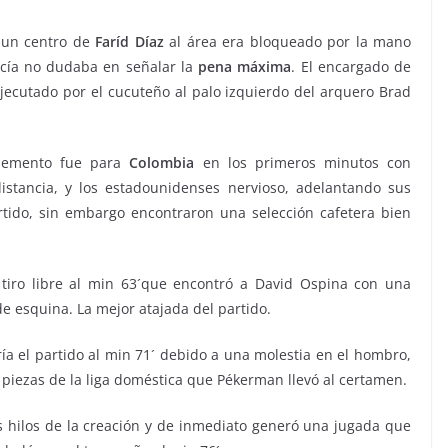
vacaciones de verano
, un centro de
Faríd Díaz
al área era bloqueado por la mano
enero 11, 2023
Sophia
rcía no dudaba en señalar la
pena máxima
. El encargado de
ecutado por el cucuteño al palo izquierdo del arquero Brad
lemento fue para
Colombia
en los primeros minutos con
istancia, y los estadounidenses nervioso, adelantando sus
tido, sin embargo encontraron una selección cafetera bien
iro libre al min 63´que encontró a David Ospina con una
de esquina. La mejor atajada del partido.
ía el partido al min 71´ debido a una molestia en el hombro,
piezas de la liga doméstica que Pékerman llevó al certamen.
 hilos de la creación y de inmediato generó una jugada que