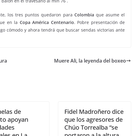
 balón en el travesaño al min 76´.
te, los tres puntos quedaron para
Colombia
que asume el
que en la
Copa
América
Centenario
. Pobre presentación de
go cómodo y ahora tendrá que buscar sendas victorias ante
ura
Muere Ali, la leyenda del boxeo
nelas de
Fidel Madroñero dice
ito apoyan
que los agresores de
idades
Chúo Torrealba “se
ales en La
portaron a la altura