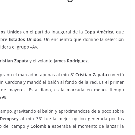
dos Unidos
en el partido inaugural de la
Copa
Am
érica
, que
sobre
Estados Unidos.
Un encuentro que dominó la selección
lidera el grupo «A».
ristian Zapata
y el volante
James Rodríguez.
prano el marcador, apenas al min 8´
Cristian Zapata
conectó
n Cardona y mandó el balón al fondo de la red. Es el primer
ón de mayores. Esta diana, es la marcada en menos tiempo
999.
campo, gravitando el balón y apróximandose de a poco sobre
 Dempsey
al min 36´ fue la mejor opción generada por los
VIAJES
tro del campo y
Colombia
esperaba el momento de lanzar la
Ibiza las mejores