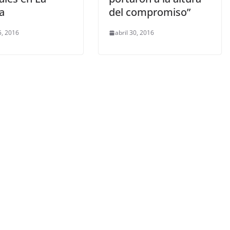
a
del compromiso”
, 2016
abril 30, 2016
S
ISIÓN
egos del
LIBROS CINE Y TV
úsculo’
Libros verdaderas joyas
que
diamantes en bruto
febrero 11, 2020
Sophia
ez