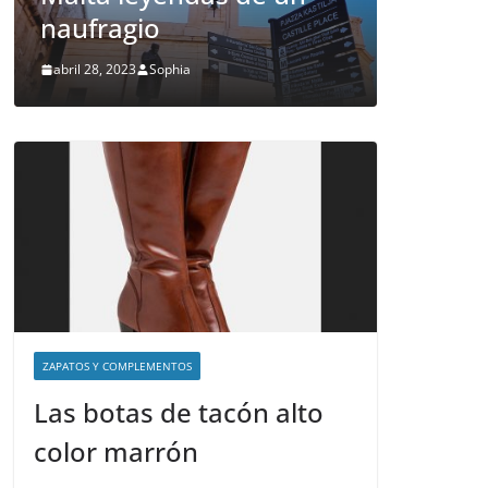
naufragio
Malta
abril 28, 2023
Sophia
abril 26, 20
ZAPATOS Y COMPLEMENTOS
Las botas de tacón alto
color marrón