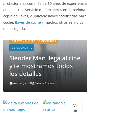
profesionales con más de 50 años de experiencia
en el sector. Servicio de Cerrajeros en Barcelona,
copia de llaves, duplicado llaves codificadas para
coche,
llaves de coche
y muchos otros servicios
de cerrajería.
ENTRETENIMIENTO Y CURIOSIDADES
ENTRETENIMI
LIBROS CINE Y TV
LIBROS CINE Y
Slender Man llega al cine
La pelí
y te mostramos todos
récord
los detalles
estren
enero 3, 2018
Grecia Cortez
septiembre
Vi
sit