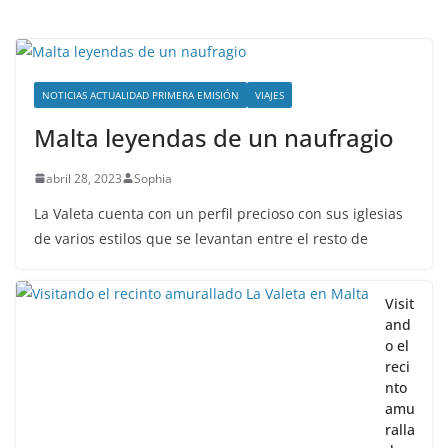
NOTICIAS ACTUALIDAD PRIMERA EMISIÓN
VIAJES
Malta leyendas de un naufragio
abril 28, 2023
Sophia
La Valeta cuenta con un perfil precioso con sus iglesias
de varios estilos que se levantan entre el resto de
Visit
and
o el
reci
nto
amu
ralla