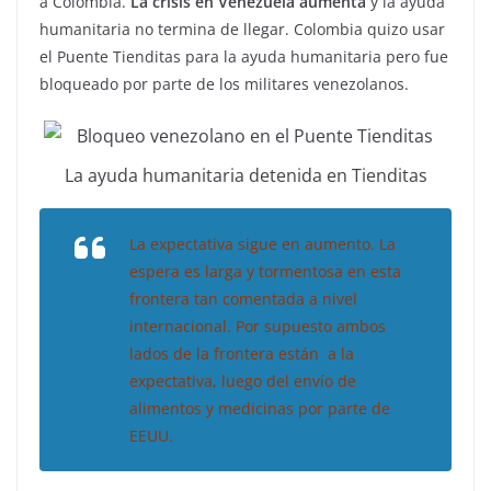
a Colombia.
La crisis en Venezuela aumenta
y la ayuda
humanitaria no termina de llegar. Colombia quizo usar
el Puente Tienditas para la ayuda humanitaria pero fue
bloqueado por parte de los militares venezolanos.
La ayuda humanitaria detenida en Tienditas
La expectativa sigue en aumento. La
espera es larga y tormentosa en esta
frontera tan comentada a nivel
internacional. Por supuesto ambos
lados de la frontera están a la
expectativa, luego del envío de
alimentos y medicinas por parte de
EEUU.