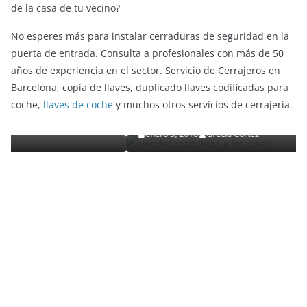
de la casa de tu vecino?
No esperes más para instalar cerraduras de seguridad en la
puerta de entrada. Consulta a profesionales con más de 50
años de experiencia en el sector. Servicio de Cerrajeros en
ENTRETENIMIENTO Y CURIOSIDADES
LIBROS CINE Y TV
Barcelona, copia de llaves, duplicado llaves codificadas para
Slender Man llega al cine y te mostramos todos los
coche,
llaves de coche
y muchos otros servicios de cerrajería.
detalles
enero 3, 2018
Grecia Cortez