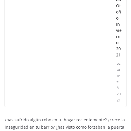
Ot
oñ
o
In
vie
rn
o
20
21
oc
tu
br
e
8,
20
21
¿has sufrido algún robo en tu hogar recientemente? ¿crece la
inseguridad en tu barrio? ¿has visto como forzaban la puerta