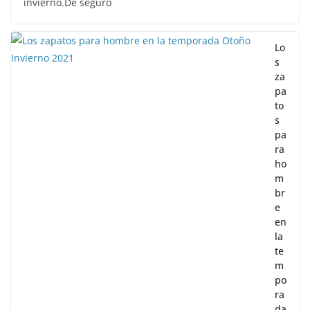
invierno.De seguro
Lo
s
za
pa
to
s
pa
ra
ho
m
br
e
en
la
te
m
po
ra
da