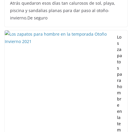
Atrás quedaron esos días tan calurosos de sol, playa,
piscina y sandalias planas para dar paso al otoño-
invierno.De seguro
Lo
s
za
pa
to
s
pa
ra
ho
m
br
e
en
la
te
m