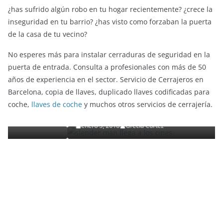
¿has sufrido algún robo en tu hogar recientemente? ¿crece la
inseguridad en tu barrio? ¿has visto como forzaban la puerta
de la casa de tu vecino?
No esperes más para instalar cerraduras de seguridad en la
puerta de entrada. Consulta a profesionales con más de 50
años de experiencia en el sector. Servicio de Cerrajeros en
ENTRETENIMIENTO Y CURIOSIDADES
LIBROS CINE Y TV
Barcelona, copia de llaves, duplicado llaves codificadas para
Slender Man llega al cine y te mostramos todos los
coche,
llaves de coche
y muchos otros servicios de cerrajería.
detalles
enero 3, 2018
Grecia Cortez