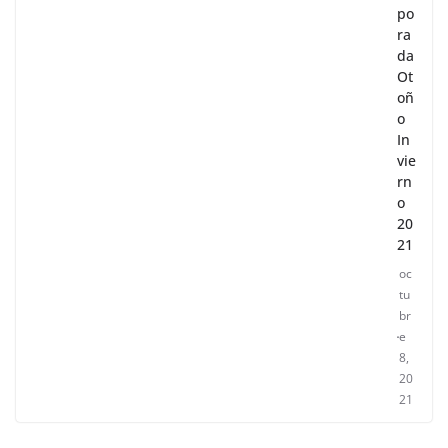
po
ra
da
Ot
oñ
o
In
vie
rn
o
20
21
oc
tu
br
e
8,
20
21