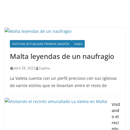
NOTICIAS ACTUALIDAD PRIMERA EMISIÓN
VIAJES
Malta leyendas de un naufragio
abril 28, 2023
Sophia
La Valeta cuenta con un perfil precioso con sus iglesias
de varios estilos que se levantan entre el resto de
Visit
and
o el
reci
nto