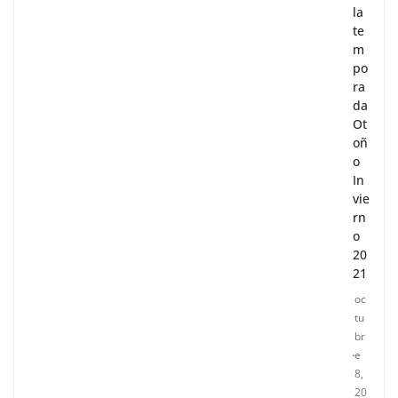
la
te
m
po
ra
da
Ot
oñ
o
In
vie
rn
o
20
21
oc
tu
br
e
8,
20