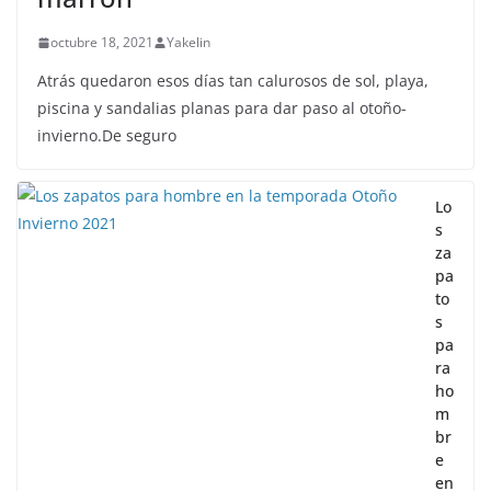
octubre 18, 2021
Yakelin
Atrás quedaron esos días tan calurosos de sol, playa,
piscina y sandalias planas para dar paso al otoño-
invierno.De seguro
Lo
s
za
pa
to
s
pa
ra
ho
m
br
e
en