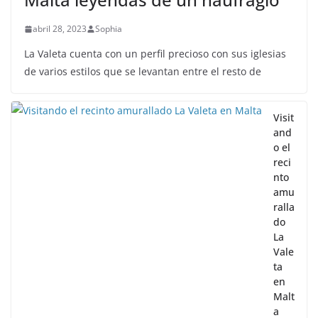
abril 28, 2023
Sophia
La Valeta cuenta con un perfil precioso con sus iglesias
de varios estilos que se levantan entre el resto de
Visit
and
o el
reci
nto
amu
ralla
do
La
Vale
ta
en
Malt
a