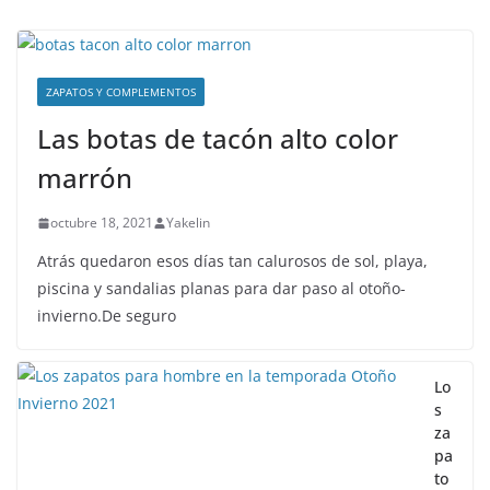
ZAPATOS Y COMPLEMENTOS
Las botas de tacón alto color
marrón
octubre 18, 2021
Yakelin
Atrás quedaron esos días tan calurosos de sol, playa,
piscina y sandalias planas para dar paso al otoño-
invierno.De seguro
Lo
s
za
pa
to