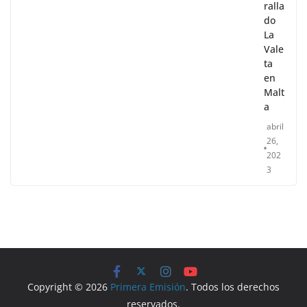
ralla
do
La
Vale
ta
en
Malt
a
abril
26,
202
3
Copyright © 2026
Primera Emisión
. Todos los derechos
reservados.