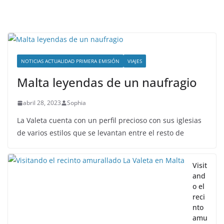
NOTICIAS ACTUALIDAD PRIMERA EMISIÓN
VIAJES
Malta leyendas de un naufragio
abril 28, 2023
Sophia
La Valeta cuenta con un perfil precioso con sus iglesias
de varios estilos que se levantan entre el resto de
Visit
and
o el
reci
nto
amu