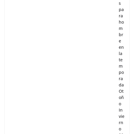
s
pa
ra
ho
m
br
e
en
la
te
m
po
ra
da
Ot
oñ
o
In
vie
rn
o