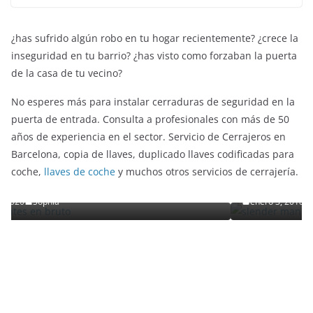
8,
20
21
¿has sufrido algún robo en tu hogar recientemente? ¿crece la
inseguridad en tu barrio? ¿has visto como forzaban la puerta
de la casa de tu vecino?
No esperes más para instalar cerraduras de seguridad en la
puerta de entrada. Consulta a profesionales con más de 50
años de experiencia en el sector. Servicio de Cerrajeros en
ENTRETENIMIENTO Y CURIOSIDADES
LIBROS CINE Y TV
Barcelona, copia de llaves, duplicado llaves codificadas para
Slender Man llega al cine y te mostramos todos 
coche,
llaves de coche
y muchos otros servicios de cerrajería.
o
detalles
enero 3, 2018
Grecia Cortez