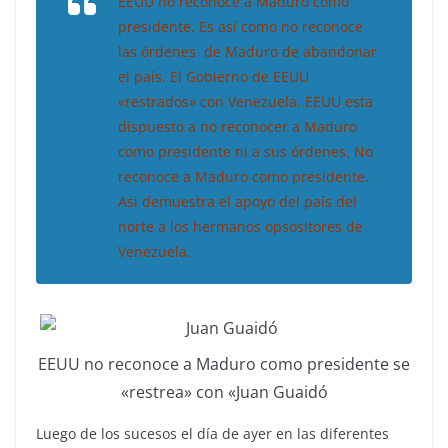
EEUU no reconoce a Maduro como
presidente. Es así como no reconoce
las órdenes de Maduro de abandonar
el país. El Gobierno de EEUU
«restrados» con Venezuela. EEUU esta
dispuesto a no reconocer a Maduro
como presidente ni a sus órdenes. No
reconoce a Maduro como presidente.
Asi demuestra el apoyo del país del
norte a los hermanos opsositores de
Venezuela.
EEUU no reconoce a Maduro como presidente se
«restrea» con «Juan Guaidó
Luego de los sucesos el día de ayer en las diferentes