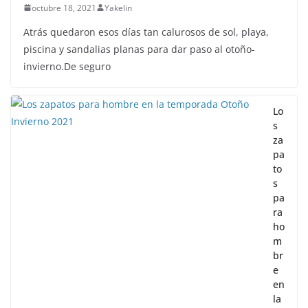
Las botas de tacón alto color
marrón
octubre 18, 2021
Yakelin
Atrás quedaron esos días tan calurosos de sol, playa,
piscina y sandalias planas para dar paso al otoño-
invierno.De seguro
Lo
s
za
pa
to
s
pa
ra
ho
m
br