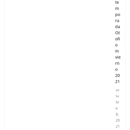
e
en
la
te
m
po
ra
da
Ot
oñ
o
In
vie
rn
o
20
21
oc
tu
br
e