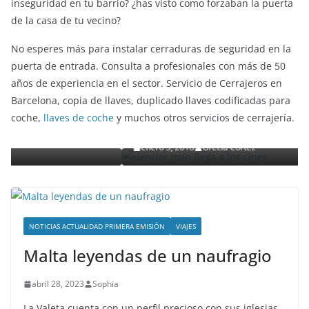
inseguridad en tu barrio? ¿has visto como forzaban la puerta
de la casa de tu vecino?
No esperes más para instalar cerraduras de seguridad en la
puerta de entrada. Consulta a profesionales con más de 50
años de experiencia en el sector. Servicio de Cerrajeros en
ENTRETENIMIENTO Y CURIOSIDADES
LIBROS CINE Y TV
Barcelona, copia de llaves, duplicado llaves codificadas para
Slender Man llega al cine y te mostramos todos 
coche,
llaves de coche
y muchos otros servicios de cerrajería.
o
detalles
enero 3, 2018
Grecia Cortez
NOTICIAS ACTUALIDAD PRIMERA EMISIÓN
VIAJES
Malta leyendas de un naufragio
abril 28, 2023
Sophia
La Valeta cuenta con un perfil precioso con sus iglesias