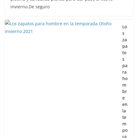
invierno.De seguro
Lo
s
za
pa
to
s
pa
ra
ho
m
br
e
en
la
te
m
po
ra