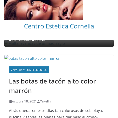
NOTICIAS ACTUALIDAD PRIMERA EMISIÓN
VIAJES
Centro Estetica Cornella
Malta leyendas de un naufragio
abril 28, 2023
Sophia
ZAPATOS Y COMPLEMENTOS
Las botas de tacón alto color
marrón
octubre 18, 2021
Yakelin
Atrás quedaron esos días tan calurosos de sol, playa,
piscina y sandalias planas para dar paso al otoño-