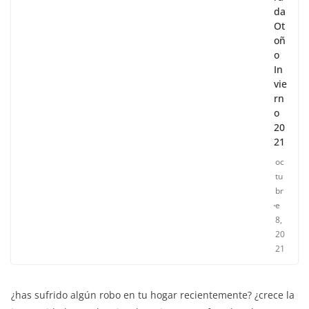
da
Ot
oñ
o
In
vie
rn
o
20
21
oc
tu
br
e
8,
20
21
¿has sufrido algún robo en tu hogar recientemente? ¿crece la