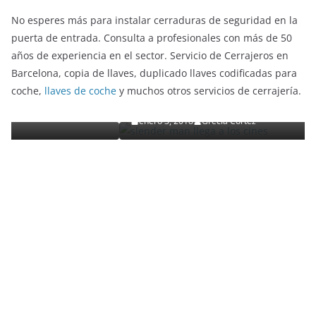
No esperes más para instalar cerraduras de seguridad en la
puerta de entrada. Consulta a profesionales con más de 50
años de experiencia en el sector. Servicio de Cerrajeros en
ENTRETENIMIENTO Y CURIOSIDADES
LIBROS CINE Y TV
Barcelona, copia de llaves, duplicado llaves codificadas para
Slender Man llega al cine y te mostramos todos l
coche,
llaves de coche
y muchos otros servicios de cerrajería.
detalles
enero 3, 2018
Grecia Cortez