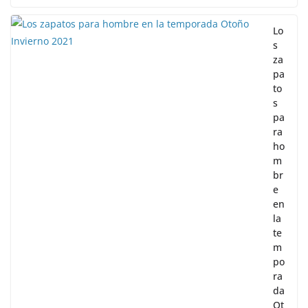
Lo
s
za
pa
to
s
pa
ra
ho
m
br
e
en
la
te
m
po
ra
da
Ot