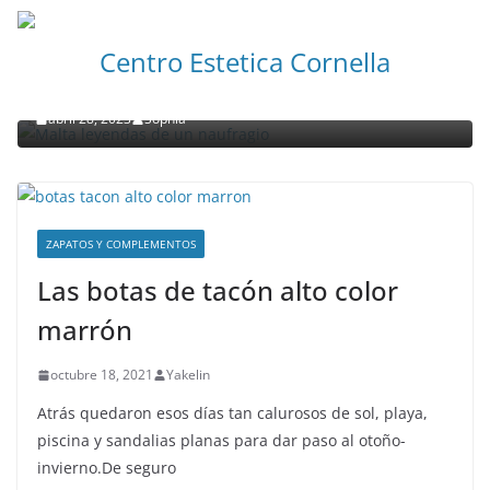
NOTICIAS ACTUALIDAD PRIMERA EMISIÓN
VIAJES
Centro Estetica Cornella
Malta leyendas de un naufragio
abril 28, 2023
Sophia
ZAPATOS Y COMPLEMENTOS
Las botas de tacón alto color
marrón
octubre 18, 2021
Yakelin
Atrás quedaron esos días tan calurosos de sol, playa,
piscina y sandalias planas para dar paso al otoño-
invierno.De seguro