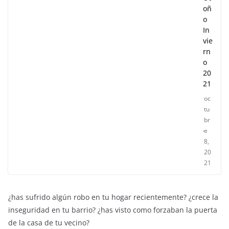
oñ
o
In
vie
rn
o
20
21
oc
tu
br
e
8,
20
21
¿has sufrido algún robo en tu hogar recientemente? ¿crece la
inseguridad en tu barrio? ¿has visto como forzaban la puerta
de la casa de tu vecino?