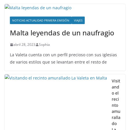
NOTICIAS ACTUALIDAD PRIMERA EMISIÓN
VIAJES
Malta leyendas de un naufragio
abril 28, 2023
Sophia
La Valeta cuenta con un perfil precioso con sus iglesias
de varios estilos que se levantan entre el resto de
Visit
and
o el
reci
nto
amu
ralla
do
La