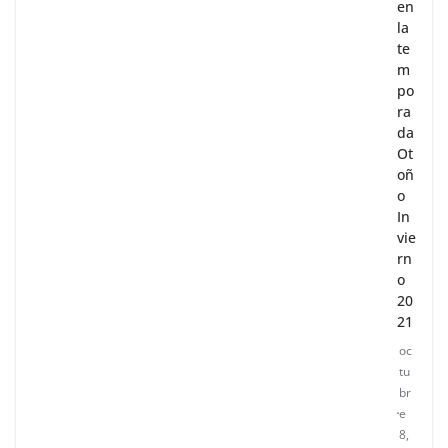
en
la
te
m
po
ra
da
Ot
oñ
o
In
vie
rn
o
20
21
oc
tu
br
e
8,