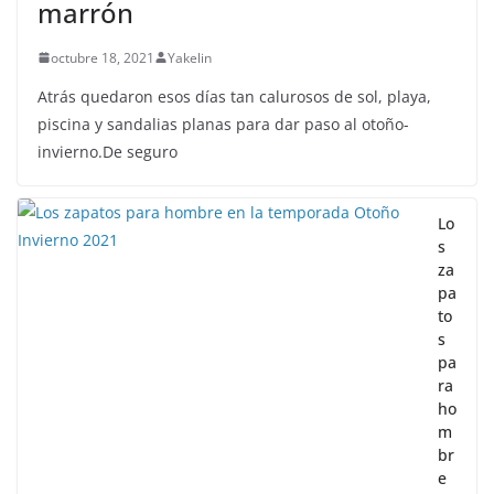
marrón
octubre 18, 2021
Yakelin
Atrás quedaron esos días tan calurosos de sol, playa,
piscina y sandalias planas para dar paso al otoño-
invierno.De seguro
Lo
s
za
pa
to
s
pa
ra
ho
m
br
e