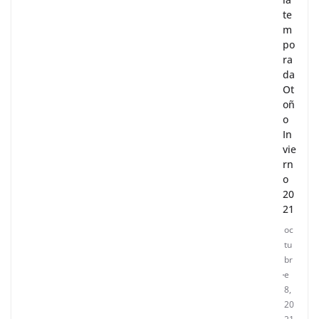
te
m
po
ra
da
Ot
oñ
o
In
vie
rn
o
20
21
oc
tu
br
e
8,
20