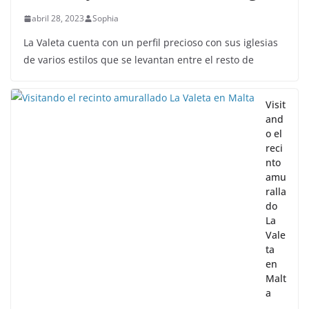
abril 28, 2023
Sophia
La Valeta cuenta con un perfil precioso con sus iglesias
de varios estilos que se levantan entre el resto de
Visit
and
o el
reci
nto
amu
ralla
do
La
Vale
ta
en
Malt
a