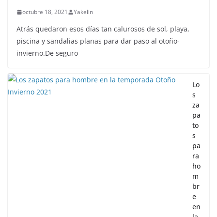
octubre 18, 2021
Yakelin
Atrás quedaron esos días tan calurosos de sol, playa,
piscina y sandalias planas para dar paso al otoño-
invierno.De seguro
Lo
s
za
pa
to
s
pa
ra
ho
m
br
e
en
la