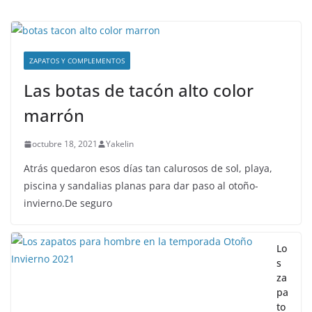
ZAPATOS Y COMPLEMENTOS
Las botas de tacón alto color
marrón
octubre 18, 2021
Yakelin
Atrás quedaron esos días tan calurosos de sol, playa,
piscina y sandalias planas para dar paso al otoño-
invierno.De seguro
Lo
s
za
pa
to