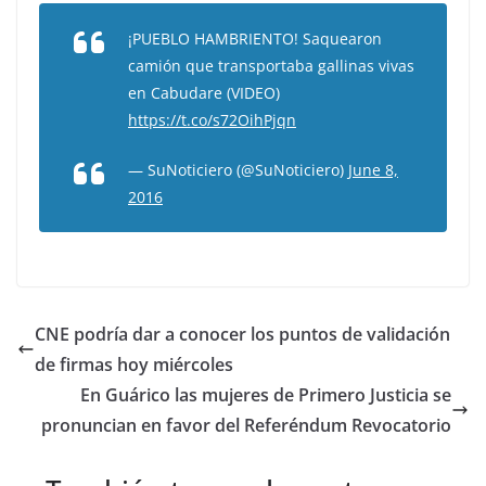
¡PUEBLO HAMBRIENTO! Saquearon
camión que transportaba gallinas vivas
en Cabudare (VIDEO)
https://t.co/s72OihPjqn
— SuNoticiero (@SuNoticiero)
June 8,
2016
CNE podría dar a conocer los puntos de validación
de firmas hoy miércoles
En Guárico las mujeres de Primero Justicia se
pronuncian en favor del Referéndum Revocatorio