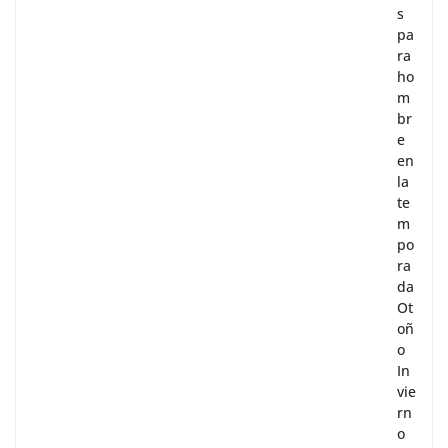
s
pa
ra
ho
m
br
e
en
la
te
m
po
ra
da
Ot
oñ
o
In
vie
rn
o