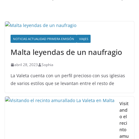
NOTICIAS ACTUALIDAD PRIMERA EMISIÓN
VIAJES
Malta leyendas de un naufragio
abril 28, 2023
Sophia
La Valeta cuenta con un perfil precioso con sus iglesias
de varios estilos que se levantan entre el resto de
Visit
and
o el
reci
nto
amu