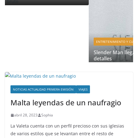
ENTRETENIMIENTO Y CURIOSIDADES
LIBROS CINE Y TV
Slender Man llega al cine y te mostramos todo
detalles
enero 3, 2018
Grecia Cortez
NOTICIAS ACTUALIDAD PRIMERA EMISIÓN
VIAJES
Malta leyendas de un naufragio