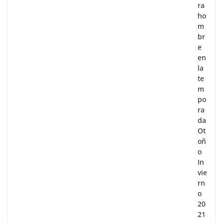
pa
ra
ho
m
br
e
en
la
te
m
po
ra
da
Ot
oñ
o
In
vie
rn
o
20