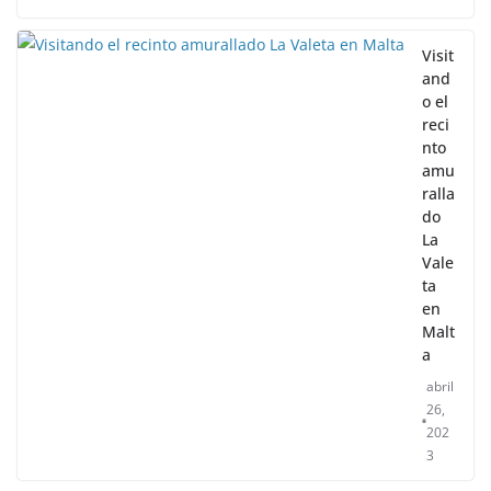
abril 28, 2023
Sophia
La Valeta cuenta con un perfil precioso con sus iglesias
de varios estilos que se levantan entre el resto de
Visit
and
o el
reci
nto
amu
ralla
do
La
Vale
ta
en
Malt
a
abril