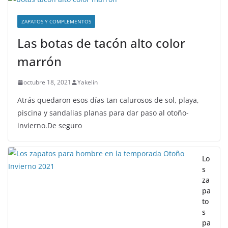
ZAPATOS Y COMPLEMENTOS
Las botas de tacón alto color
marrón
octubre 18, 2021
Yakelin
Atrás quedaron esos días tan calurosos de sol, playa,
piscina y sandalias planas para dar paso al otoño-
invierno.De seguro
Lo
s
za
pa
to
s