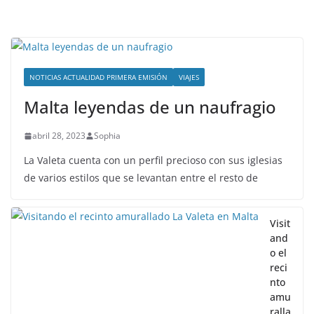
NOTICIAS ACTUALIDAD PRIMERA EMISIÓN
VIAJES
Malta leyendas de un naufragio
abril 28, 2023
Sophia
La Valeta cuenta con un perfil precioso con sus iglesias
de varios estilos que se levantan entre el resto de
Visit
and
o el
reci
nto
amu
ralla