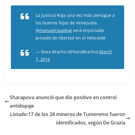
La Justicia Roja una vez más persigue a
los buenos hijos de Venezuela.
@manuelrosalesg
será enjuiciado
privado de libertad en el Helicoide
— Nora Bracho (@NoraBracho)
March
7, 2016
Sharapova anunció que dio positivo en control
antidopaje
Listado:17 de los 28 mineros de Tumeremo fueron
identificados, según De Grazia