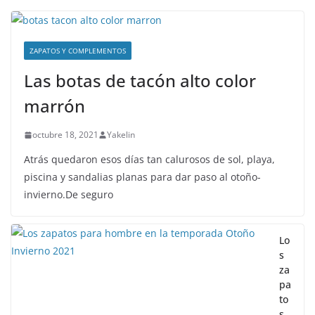
ZAPATOS Y COMPLEMENTOS
Las botas de tacón alto color
marrón
octubre 18, 2021
Yakelin
Atrás quedaron esos días tan calurosos de sol, playa,
piscina y sandalias planas para dar paso al otoño-
invierno.De seguro
Lo
s
za
pa
to
s