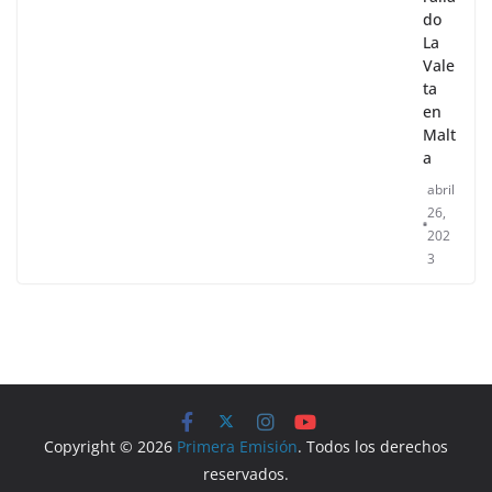
do
La
Vale
ta
en
Malt
a
abril
26,
202
3
Copyright © 2026
Primera Emisión
. Todos los derechos
reservados.