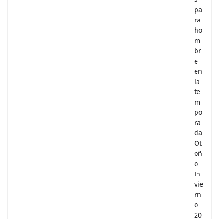
pa
ra
ho
m
br
e
en
la
te
m
po
ra
da
Ot
oñ
o
In
vie
rn
o
20