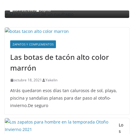
Malta leyendas de un naufragio
abril 28, 2023
Sophia
ZAPATOS Y COMPLEMENTOS
Las botas de tacón alto color
marrón
octubre 18, 2021
Yakelin
Atrás quedaron esos días tan calurosos de sol, playa,
piscina y sandalias planas para dar paso al otoño-
invierno.De seguro
Lo
s