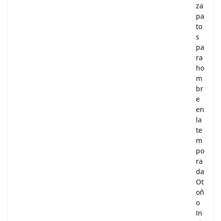
za
pa
to
s
pa
ra
ho
m
br
e
en
la
te
m
po
ra
da
Ot
oñ
o
In