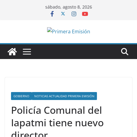
Saltar
sábado, agosto 8, 2026
al
contenido
GOBIERNO
NOTICIAS ACTUALIDAD PRIMERA EMISIÓN
Policía Comunal del
Iapatmi tiene nuevo
director