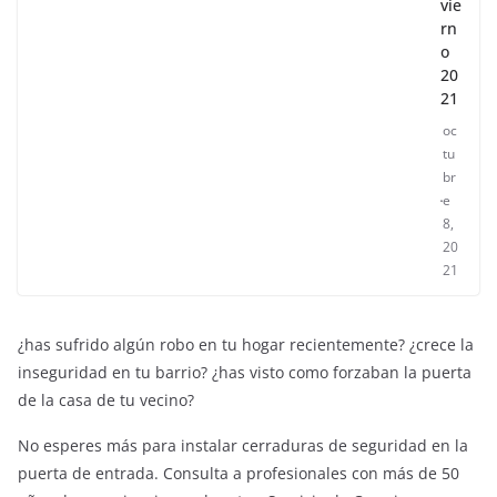
vie
rn
o
20
21
oc
tu
br
e
8,
20
21
¿has sufrido algún robo en tu hogar recientemente? ¿crece la
inseguridad en tu barrio? ¿has visto como forzaban la puerta
de la casa de tu vecino?
No esperes más para instalar cerraduras de seguridad en la
puerta de entrada. Consulta a profesionales con más de 50