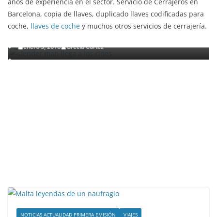
años de experiencia en el sector. Servicio de Cerrajeros en
ENTRETENIMIENTO Y CURIOSIDADES
LIBROS CINE Y TV
Barcelona, copia de llaves, duplicado llaves codificadas para
Slender Man llega al cine y te mostramos todos los
coche,
llaves de coche
y muchos otros servicios de cerrajería.
detalles
enero 3, 2018
Grecia Cortez
NOTICIAS ACTUALIDAD PRIMERA EMISIÓN
VIAJES