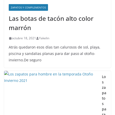
ZAPATOS Y COMPLEMENTOS
Las botas de tacón alto color
marrón
octubre 18, 2021
Yakelin
Atrás quedaron esos días tan calurosos de sol, playa,
piscina y sandalias planas para dar paso al otoño-
invierno.De seguro
Lo
s
za
pa
to
s
pa
ra