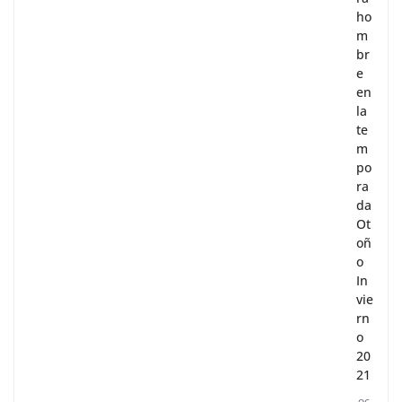
ho
m
br
e
en
la
te
m
po
ra
da
Ot
oñ
o
In
vie
rn
o
20
21
oc