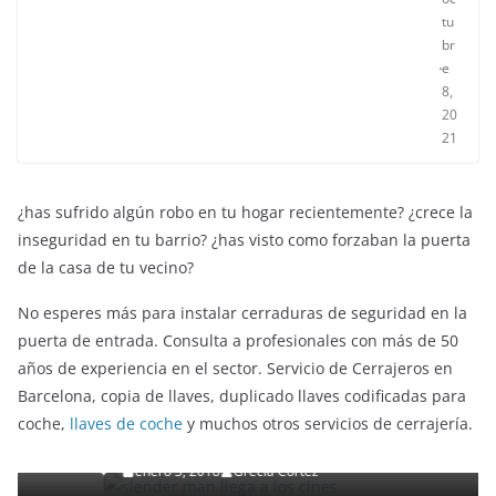
tu
br
e
8,
20
21
¿has sufrido algún robo en tu hogar recientemente? ¿crece la
inseguridad en tu barrio? ¿has visto como forzaban la puerta
de la casa de tu vecino?
No esperes más para instalar cerraduras de seguridad en la
puerta de entrada. Consulta a profesionales con más de 50
años de experiencia en el sector. Servicio de Cerrajeros en
ENTRETENIMIENTO Y CURIOSIDADES
LIBROS CINE Y TV
Barcelona, copia de llaves, duplicado llaves codificadas para
Slender Man llega al cine y te mostramos todos los
coche,
llaves de coche
y muchos otros servicios de cerrajería.
detalles
enero 3, 2018
Grecia Cortez