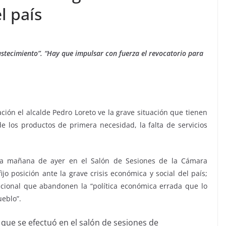
l país
stecimiento”. “Hay que impulsar con fuerza el revocatorio para
ión el alcalde Pedro Loreto ve la grave situación que tienen
VIAJES
de los productos de primera necesidad, la falta de servicios
Ibiza las mejores
vacaciones de verano
a mañana de ayer en el Salón de Sesiones de la Cámara
ijo posición ante la grave crisis económica y social del país;
enero 11, 2023
Sophia
acional que abandonen la “política económica errada que lo
ueblo”.