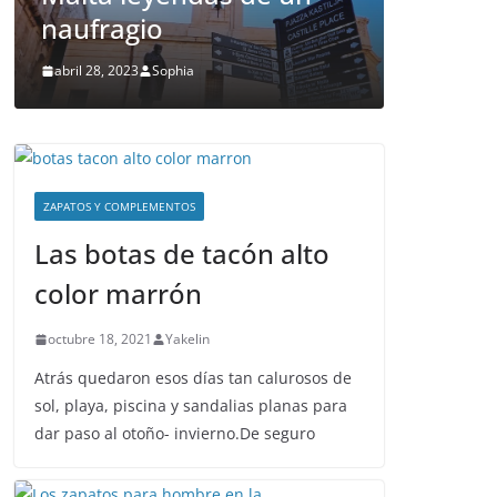
naufragio
Malta
abril 28, 2023
Sophia
abril 26, 20
ZAPATOS Y COMPLEMENTOS
Las botas de tacón alto
color marrón
octubre 18, 2021
Yakelin
Atrás quedaron esos días tan calurosos de
sol, playa, piscina y sandalias planas para
dar paso al otoño- invierno.De seguro