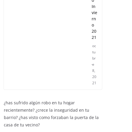
o
In
vie
rn
o
20
21
oc
tu
br
e
8,
20
21
¿has sufrido algún robo en tu hogar
recientemente? ¿crece la inseguridad en tu
barrio? ¿has visto como forzaban la puerta de la
casa de tu vecino?