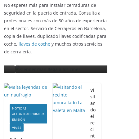
No esperes más para instalar cerraduras de
ENTRETENIMIENTO Y CURIOSIDADES
seguridad en la puerta de entrada. Consulta a
ENTRETENIMI
LIBROS CINE Y TV
profesionales con más de 50 años de experiencia
LIBROS CINE Y
en el sector. Servicio de Cerrajeros en Barcelona,
Slender Man llega al cine
copia de llaves, duplicado llaves codificadas para
La pelí
y te mostramos todos
coche,
llaves de coche
y muchos otros servicios
récord
los detalles
de cerrajería.
estren
enero 3, 2018
Grecia Cortez
septiembre
Vi
sit
an
NOTICIAS
do
ACTUALIDAD PRIMERA
el
EMISIÓN
re
VIAJES
ci
nt