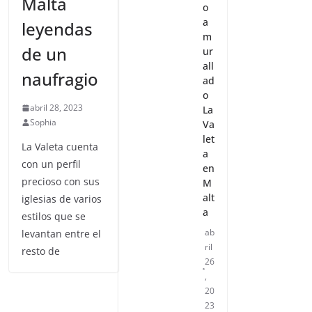
Malta
o
a
leyendas
m
de un
ur
all
naufragio
ad
o
abril 28, 2023
La
Sophia
Va
let
La Valeta cuenta
a
con un perfil
en
precioso con sus
M
alt
iglesias de varios
a
estilos que se
ab
levantan entre el
ril
resto de
26
,
20
23