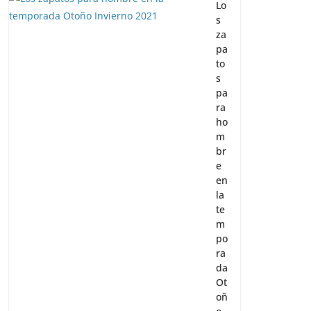
Lo
s
za
pa
to
s
pa
ra
ho
m
br
e
en
la
te
m
po
ra
da
Ot
oñ