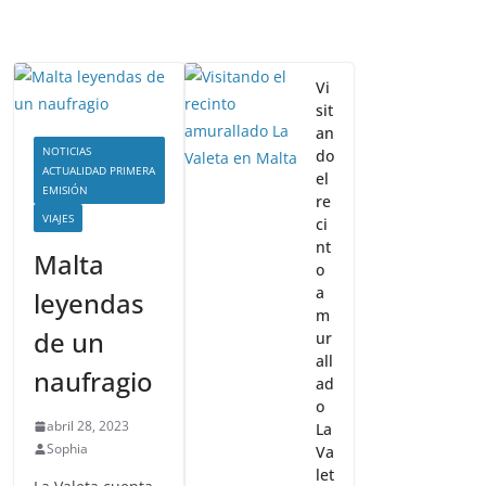
Vi
sit
an
NOTICIAS
do
ACTUALIDAD PRIMERA
el
EMISIÓN
re
VIAJES
ci
nt
Malta
o
a
leyendas
m
de un
ur
all
naufragio
ad
o
abril 28, 2023
La
Sophia
Va
let