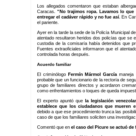
Los allegados comentaron que estaban alberga
Caracas.
“No trajimos ropa. Lavamos lo que 
entregar el cadáver rápido y no fue así
. En Car
el pariente.
Ayer en la tarde la sede de la Policía Municipal 
atentado resultaron heridos dos policías que se 
custodia de la comisaría había detenidos que pro
Fuentes extraoficiales informaron que el atentad
controlada horas después.
Acuerdo familiar
El criminólogo
Fermín Mármol García
maneja u
probable que un funcionario de la rectoría de segu
grupo de familiares directos y acordaron cremar
como enfrentamientos o toques de queda impuestos
El experto apuntó que
la legislación venezol
establece que los ciudadanos que mueren e
debido a que ese procedimiento trunca las posibi
caso de que los familiares soliciten una investiga
Comentó que en
el caso del Picure se actuó de