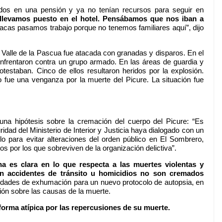
dos en una pensión y ya no tenían recursos para seguir en
llevamos puesto en el hotel. Pensábamos que nos iban a
acas pasamos trabajo porque no tenemos familiares aquí”, dijo
de Valle de la Pascua fue atacada con granadas y disparos. En el
enfrentaron contra un grupo armado. En las áreas de guardia y
testaban. Cinco de ellos resultaron heridos por la explosión.
o fue una venganza por la muerte del Picure. La situación fue
na hipótesis sobre la cremación del cuerpo del Picure: “Es
ridad del Ministerio de Interior y Justicia haya dialogado con un
lo para evitar alteraciones del orden público en El Sombrero,
 por los que sobreviven de la organización delictiva”.
ana es clara en lo que respecta a las muertes violentas y
n accidentes de tránsito u homicidios no son cremados
lidades de exhumación para un nuevo protocolo de autopsia, en
ción sobre las causas de la muerte.
 forma atípica por las repercusiones de su muerte.