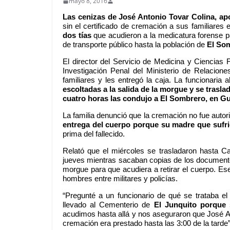
mayo 8, 2016
Las cenizas de José Antonio Tovar Colina, a
sin el certificado de cremación a sus familiares
dos tías
que acudieron a la medicatura forense pa
de transporte público hasta la población de
El Som
El director del Servicio de Medicina y Ciencia
Investigación Penal del Ministerio de Relaciones
familiares y les entregó la caja. La funcionaria 
escoltadas a la salida de la morgue y se trasl
cuatro horas las condujo a El Sombrero, en G
La familia denunció que la cremación no fue autor
entrega del cuerpo porque su madre que sufri
prima del fallecido.
Relató que el miércoles se trasladaron hasta Car
jueves mientras sacaban copias de los documentos
morgue para que acudiera a retirar el cuerpo. E
hombres entre militares y policías.
“Pregunté a un funcionario de qué se trataba e
llevado al Cementerio de
El Junquito porque 
acudimos hasta allá y nos aseguraron que José Ant
cremación era prestado hasta las 3:00 de la tarde”