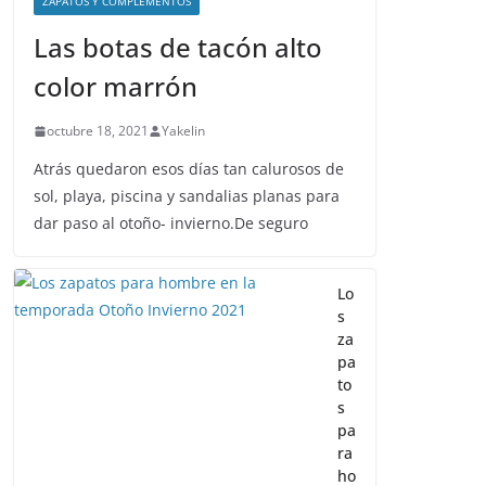
ZAPATOS Y COMPLEMENTOS
Las botas de tacón alto
color marrón
octubre 18, 2021
Yakelin
Atrás quedaron esos días tan calurosos de
sol, playa, piscina y sandalias planas para
dar paso al otoño- invierno.De seguro
Lo
s
za
pa
to
s
pa
ra
ho