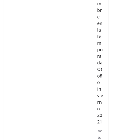
m
br
e
en
la
te
m
po
ra
da
Ot
oñ
o
In
vie
rn
o
20
21
oc
tu