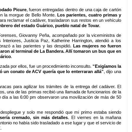
podado Picure
, fueron entregadas dentro de una caja de cartón
 en la morgue de Bello Monte.
Los parientes, cuatro primas y
ra reclamar el cadáver, trasladaron sus restos en un vehículo
brero del estado Guárico, pueblo natal de Tovar.
s Forenses, Giovanny Peña, acompañado por la viceministra de
 Interiores, Justicia Paz, Katherine Harrington, atendió a los
abrazó a las parientes y las despidió.
Las mujeres no fueron
adaron al terminal de La Bandera. Allí tomaron un bus que en
uárico
.
izada por ellos, fue un procedimiento inconsulto.
“Exigíamos la
ó un conato de ACV quería que lo enterraran allá”
, dijo una
acas para agilizar los trámites de la entrega del cadáver. El
, una de las primas recibió una llamada de funcionarios de la
se día a las 6:00 pm observaron una movilización de más de 50
l despliegue y solo me respondió que mi primo estaba siendo
sería cremado, sin más detalles
. El viernes en la mañana
onio no había sido trasladado a ese lugar y que el servicio de
.