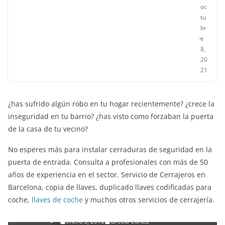
oc
tu
br
e
8,
20
21
¿has sufrido algún robo en tu hogar recientemente? ¿crece la
inseguridad en tu barrio? ¿has visto como forzaban la puerta
de la casa de tu vecino?
No esperes más para instalar cerraduras de seguridad en la
puerta de entrada. Consulta a profesionales con más de 50
años de experiencia en el sector. Servicio de Cerrajeros en
ENTRETENIMIENTO Y CURIOSIDADES
LIBROS CINE Y TV
Barcelona, copia de llaves, duplicado llaves codificadas para
Slender Man llega al cine y te mostramos todos los
coche,
llaves de coche
y muchos otros servicios de cerrajería.
detalles
enero 3, 2018
Grecia Cortez