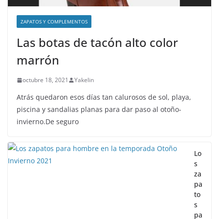
ZAPATOS Y COMPLEMENTOS
Las botas de tacón alto color
marrón
octubre 18, 2021
Yakelin
Atrás quedaron esos días tan calurosos de sol, playa,
piscina y sandalias planas para dar paso al otoño-
invierno.De seguro
Lo
s
za
pa
to
s
pa