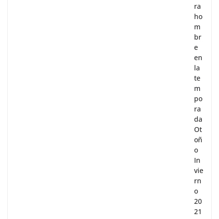
ra
ho
m
br
e
en
la
te
m
po
ra
da
Ot
oñ
o
In
vie
rn
o
20
21