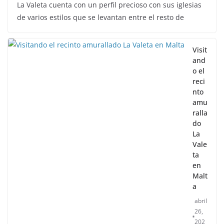
La Valeta cuenta con un perfil precioso con sus iglesias
de varios estilos que se levantan entre el resto de
Visit
and
o el
reci
nto
amu
ralla
do
La
Vale
ta
en
Malt
a
abril
26,
202