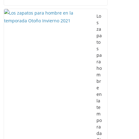
Lo
s
za
pa
to
s
pa
ra
ho
m
br
e
en
la
te
m
po
ra
da