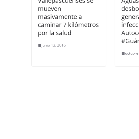
Vallepascuenses se
Aguas
mueven
desbo
masivamente a
gener
ENTRETENIMIENTO Y CURI
caminar 7 kilómetros
infecc
LIBROS CINE Y TV
por la salud
Autoc
NOTICIAS ACTUALIDAD PRI
#Guár
En 2019 ‘Los
junio 13, 2016
octubre
hambre’ y ‘C
tendrán un 
temático
agosto 17, 2017
Grec