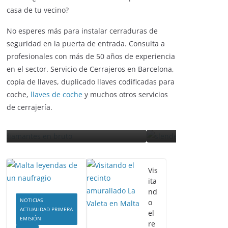
barrio? ¿has visto como forzaban la puerta de la
casa de tu vecino?
No esperes más para instalar cerraduras de
ENTRETENIMIENTO Y CURIOSIDADES
seguridad en la puerta de entrada. Consulta a
ENTR
LIBROS CINE Y TV
profesionales con más de 50 años de experiencia
LIBRO
en el sector. Servicio de Cerrajeros en Barcelona,
Slender Man llega al cine
copia de llaves, duplicado llaves codificadas para
La 
s
y te mostramos todos los
coche,
llaves de coche
y muchos otros servicios
réc
detalles
de cerrajería.
es
enero 3, 2018
Grecia Cortez
sep
Vis
ita
nd
NOTICIAS
o
ACTUALIDAD PRIMERA
el
EMISIÓN