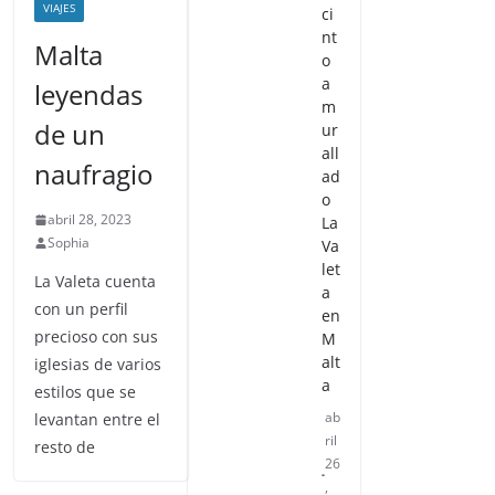
re
VIAJES
ci
nt
Malta
o
a
leyendas
m
de un
ur
all
naufragio
ad
o
abril 28, 2023
La
Sophia
Va
let
La Valeta cuenta
a
con un perfil
en
precioso con sus
M
alt
iglesias de varios
a
estilos que se
ab
levantan entre el
ril
resto de
26