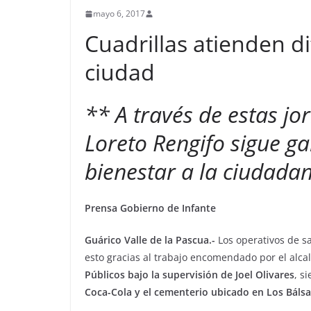
mayo 6, 2017
Cuadrillas atienden d
ciudad
** A través de estas jo
Loreto Rengifo sigue g
bienestar a la ciudada
Prensa Gobierno de Infante
Guárico Valle de la Pascua.-
Los operativos de s
esto gracias al trabajo encomendado por el alc
Públicos bajo la supervisión de Joel Olivares
, s
Coca-Cola y el cementerio ubicado en Los Bá