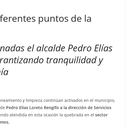
VIAJES
Ibiza las mejores
iferentes puntos de la
vacaciones de verano
enero 11, 2023
Sophia
rnadas el alcalde Pedro Elías
arantizando tranquilidad y
nía
aneamiento y limpieza continúan activados en el municipio,
alde
Pedro Elías Loreto Rengifo a la dirección de Servicios
iendo atendida en esta ocasión la quebrada en el
sector
lsamos.