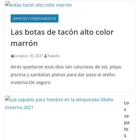
ZAPATOS Y COMPLEMENTOS
Las botas de tacón alto color
marrón
octubre 18, 2021
Yakelin
Atrás quedaron esos días tan calurosos de sol, playa,
piscina y sandalias planas para dar paso al otoño-
invierno.De seguro
Lo
s
za
pa
to
s