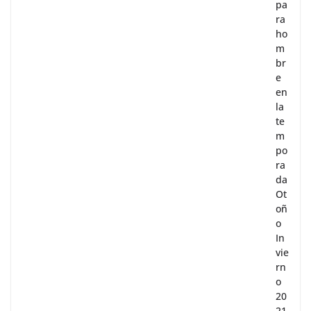
pa
ra
ho
m
br
e
en
la
te
m
po
ra
da
Ot
oñ
o
In
vie
rn
o
20
21