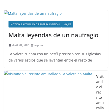
NOTICIAS ACTUALIDAD PRIMERA EMISIÓN
VIAJES
Malta leyendas de un naufragio
abril 28, 2023
Sophia
La Valeta cuenta con un perfil precioso con sus iglesias
de varios estilos que se levantan entre el resto de
Visit
and
o el
reci
nto
amu
ralla