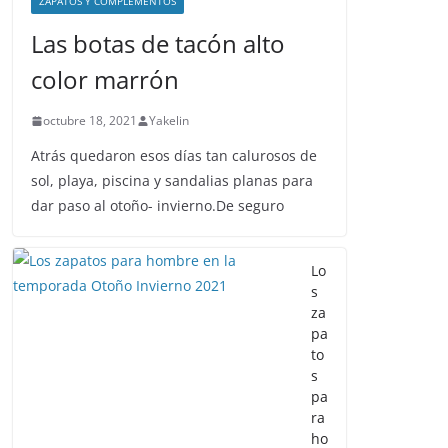
ZAPATOS Y COMPLEMENTOS
Las botas de tacón alto
color marrón
octubre 18, 2021
Yakelin
Atrás quedaron esos días tan calurosos de
sol, playa, piscina y sandalias planas para
dar paso al otoño- invierno.De seguro
Lo
s
za
pa
to
s
pa
ra
ho