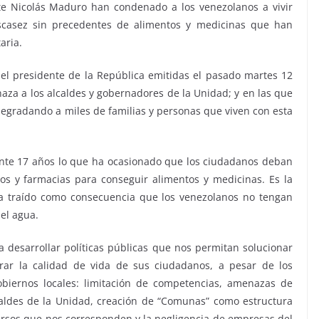
e Nicolás Maduro han condenado a los venezolanos a vivir
scasez sin precedentes de alimentos y medicinas que han
aria.
l presidente de la República emitidas el pasado martes 12
naza a los alcaldes y gobernadores de la Unidad; y en las que
degradando a miles de familias y personas que viven con esta
ante 17 años lo que ha ocasionado que los ciudadanos deban
s y farmacias para conseguir alimentos y medicinas. Es la
ha traído como consecuencia que los venezolanos no tengan
 el agua.
 desarrollar políticas públicas que nos permitan solucionar
rar la calidad de vida de sus ciudadanos, a pesar de los
obiernos locales: limitación de competencias, amenazas de
caldes de la Unidad, creación de “Comunas” como estructura
cursos que nos corresponden y la negligencia de empresas del