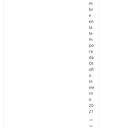
m
br
e
en
la
te
m
po
ra
da
Ot
oñ
o
In
vie
rn
o
20
21
oc
tu