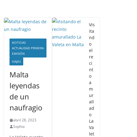
Vis
ita
nd
NOTICIAS
o
ACTUALIDAD PRIMERA
el
EMISIÓN
re
VIAJES
ci
nt
Malta
o
a
leyendas
m
de un
ur
all
naufragio
ad
o
abril 28, 2023
La
Sophia
Va
let