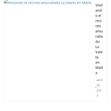
Visit
and
o el
reci
nto
amu
ralla
do
La
Vale
ta
en
Malt
a
abril
26,
202
3