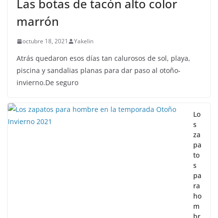
Las botas de tacón alto color
marrón
octubre 18, 2021
Yakelin
Atrás quedaron esos días tan calurosos de sol, playa,
piscina y sandalias planas para dar paso al otoño-
invierno.De seguro
Lo
s
za
pa
to
s
pa
ra
ho
m
br