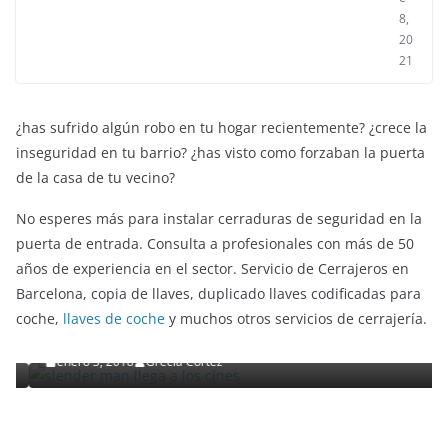
8,
20
21
¿has sufrido algún robo en tu hogar recientemente? ¿crece la
inseguridad en tu barrio? ¿has visto como forzaban la puerta
de la casa de tu vecino?
No esperes más para instalar cerraduras de seguridad en la
puerta de entrada. Consulta a profesionales con más de 50
años de experiencia en el sector. Servicio de Cerrajeros en
ENTRETENIMIENTO Y CURIOSIDADES
LIBROS CINE Y TV
Barcelona, copia de llaves, duplicado llaves codificadas para
Slender Man llega al cine y te mostramos todos los
coche,
llaves de coche
y muchos otros servicios de cerrajería.
detalles
enero 3, 2018
Grecia Cortez