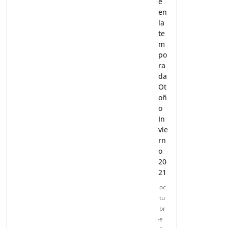
e
en
la
te
m
po
ra
da
Ot
oñ
o
In
vie
rn
o
20
21
oc
tu
br
e