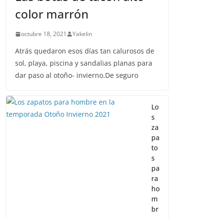
color marrón
octubre 18, 2021
Yakelin
Atrás quedaron esos días tan calurosos de
sol, playa, piscina y sandalias planas para
dar paso al otoño- invierno.De seguro
Lo
s
za
pa
to
s
pa
ra
ho
m
br