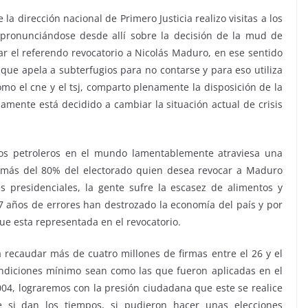
 dirección nacional de Primero Justicia realizo visitas a los
 pronunciándose desde allí sobre la decisión de la mud de
tar el referendo revocatorio a Nicolás Maduro, en ese sentido
que apela a subterfugios para no contarse y para eso utiliza
omo el cne y el tsj, comparto plenamente la disposición de la
ente está decidido a cambiar la situación actual de crisis
sos petroleros en el mundo lamentablemente atraviesa una
a más del 80% del electorado quien desea revocar a Maduro
 presidenciales, la gente sufre la escasez de alimentos y
7 años de errores han destrozado la economía del país y por
e esta representada en el revocatorio.
recaudar más de cuatro millones de firmas entre el 26 y el
ondiciones mínimo sean como las que fueron aplicadas en el
04, lograremos con la presión ciudadana que este se realice
si dan los tiempos, si pudieron hacer unas elecciones