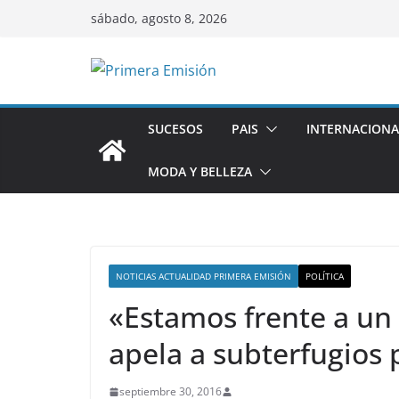
Saltar
sábado, agosto 8, 2026
al
contenido
SUCESOS
PAIS
INTERNACIONA
MODA Y BELLEZA
NOTICIAS ACTUALIDAD PRIMERA EMISIÓN
POLÍTICA
«Estamos frente a un
apela a subterfugios 
septiembre 30, 2016