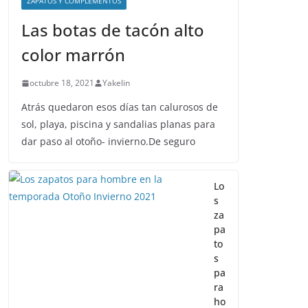
ZAPATOS Y COMPLEMENTOS
Las botas de tacón alto
color marrón
octubre 18, 2021
Yakelin
Atrás quedaron esos días tan calurosos de
sol, playa, piscina y sandalias planas para
dar paso al otoño- invierno.De seguro
Lo
s
za
pa
to
s
pa
ra
ho