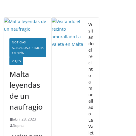
Vi
sit
an
NOTICIAS
do
ACTUALIDAD PRIMERA
el
EMISIÓN
re
VIAJES
ci
nt
Malta
o
a
leyendas
m
de un
ur
all
naufragio
ad
o
abril 28, 2023
La
Sophia
Va
let