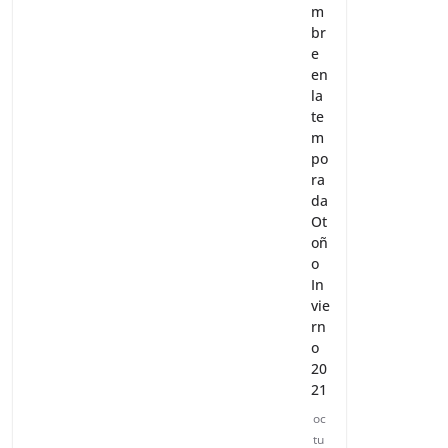
m
br
e
en
la
te
m
po
ra
da
Ot
oñ
o
In
vie
rn
o
20
21
oc
tu