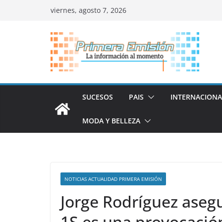
Saltar
viernes, agosto 7, 2026
al
contenido
SUCESOS
PAIS
INTERNACIONA
MODA Y BELLEZA
NOTICIAS ACTUALIDAD PRIMERA EMISIÓN
Jorge Rodríguez asegu
1S es una provocació