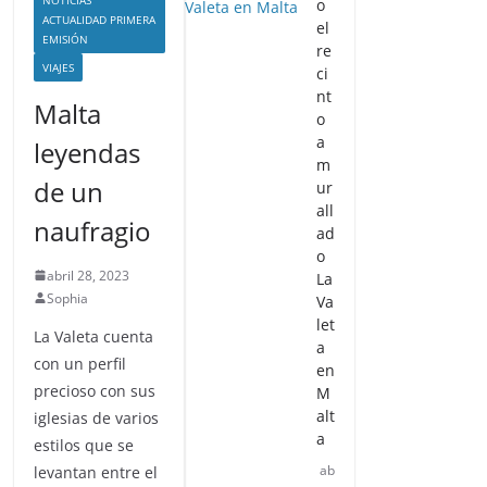
NOTICIAS
o
ACTUALIDAD PRIMERA
el
EMISIÓN
re
VIAJES
ci
nt
Malta
o
a
leyendas
m
de un
ur
all
naufragio
ad
o
abril 28, 2023
La
Sophia
Va
let
La Valeta cuenta
a
con un perfil
en
precioso con sus
M
alt
iglesias de varios
a
estilos que se
ab
levantan entre el