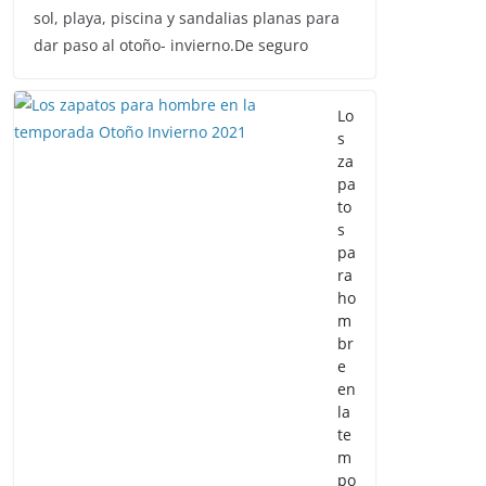
sol, playa, piscina y sandalias planas para
dar paso al otoño- invierno.De seguro
Lo
s
za
pa
to
s
pa
ra
ho
m
br
e
en
la
te
m