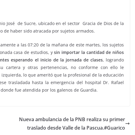
VIAJES
io José de Sucre, ubicado en el sector Gracia de Dios de la
Ibiza las mejores
ego de haber sido atracada por sujetos armados.
vacaciones de verano
amente a las 07:20 de la mañana de este martes, los sujetos
enero 11, 2023
Sophia
ionada casa de estudios, y
sin importar la cantidad de niños
tes esperando el inicio de la jornada de clases
, logrando
u cartera y otras pertenencias, no conforme con ello le
izquierda, lo que ameritó que la profesional de la educación
ese trasladada hasta la emergencia del hospital Dr. Rafael
 donde fue atendida por los galenos de Guardia.
Nueva ambulancia de la PNB realiza su primer
traslado desde Valle de la Pascua.#Guarico