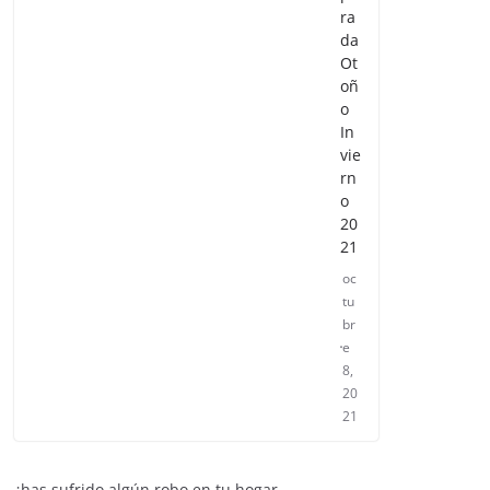
po
ra
da
Ot
oñ
o
In
vie
rn
o
20
21
oc
tu
br
e
8,
20
21