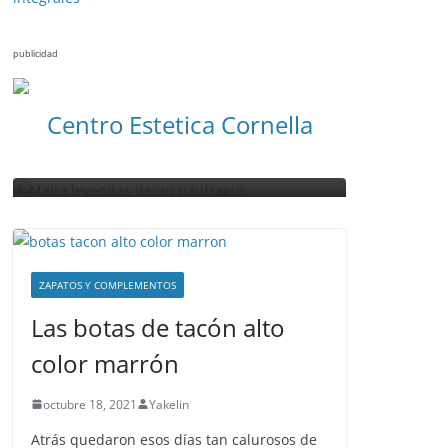
VIAJES
publicidad
NOTICIAS ACTUALIDAD PRIMERA EMISIÓN
VIAJES
Visitan
Malta leyendas de un
Centro Estetica Cornella
amural
naufragio
Malta
abril 28, 2023
Sophia
abril 26, 20
ZAPATOS Y COMPLEMENTOS
Las botas de tacón alto
color marrón
octubre 18, 2021
Yakelin
Atrás quedaron esos días tan calurosos de