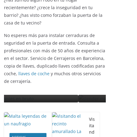
¿has sufrido algún robo en tu hogar
recientemente? ¿crece la inseguridad en tu
barrio? ¿has visto como forzaban la puerta de la
casa de tu vecino?
No esperes más para instalar cerraduras de
ENTRETENIMIENTO Y CURIOSIDADES
seguridad en la puerta de entrada. Consulta a
ENT
LIBROS CINE Y TV
profesionales con más de 50 años de experiencia
LIBR
en el sector. Servicio de Cerrajeros en Barcelona,
Slender Man llega al cine
copia de llaves, duplicado llaves codificadas para
La 
as
y te mostramos todos los
coche,
llaves de coche
y muchos otros servicios
ré
detalles
de cerrajería.
es
enero 3, 2018
Grecia Cortez
se
Vis
ita
nd