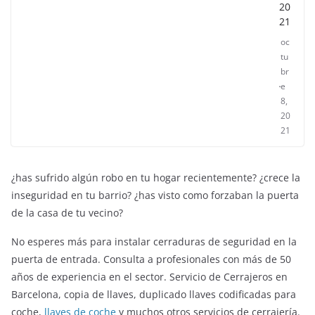
20
21
oc
tu
br
e
8,
20
21
¿has sufrido algún robo en tu hogar recientemente? ¿crece la
inseguridad en tu barrio? ¿has visto como forzaban la puerta
de la casa de tu vecino?
No esperes más para instalar cerraduras de seguridad en la
puerta de entrada. Consulta a profesionales con más de 50
años de experiencia en el sector. Servicio de Cerrajeros en
Barcelona, copia de llaves, duplicado llaves codificadas para
coche,
llaves de coche
y muchos otros servicios de cerrajería.