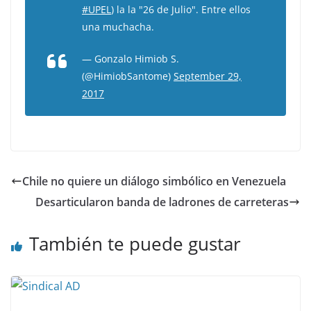
#UPEL
) la la "26 de Julio". Entre ellos
una muchacha.
— Gonzalo Himiob S.
(@HimiobSantome)
September 29,
2017
Chile no quiere un diálogo simbólico en Venezuela
Desarticularon banda de ladrones de carreteras
También te puede gustar