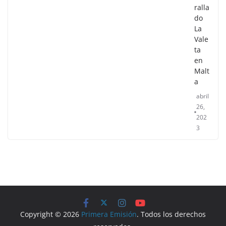
ralla
do
La
Vale
ta
en
Malt
a
abril
26,
202
3
Copyright © 2026
Primera Emisión
. Todos los derechos