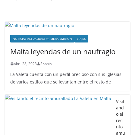
NOTICIAS ACTUALIDAD PRIMERA EMISIÓN
VIAJES
Malta leyendas de un naufragio
abril 28, 2023
Sophia
La Valeta cuenta con un perfil precioso con sus iglesias
de varios estilos que se levantan entre el resto de
Visit
and
o el
reci
nto
amu