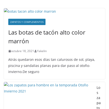
ZAPATOS Y COMPLEMENTOS
Las botas de tacón alto color
marrón
octubre 18, 2021
Yakelin
Atrás quedaron esos días tan calurosos de sol, playa,
piscina y sandalias planas para dar paso al otoño-
invierno.De seguro
Lo
s
za
pa
to