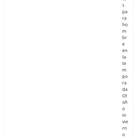
s
pa
ra
ho
m
br
e
en
la
te
m
po
ra
da
Ot
oñ
o
In
vie
rn
o